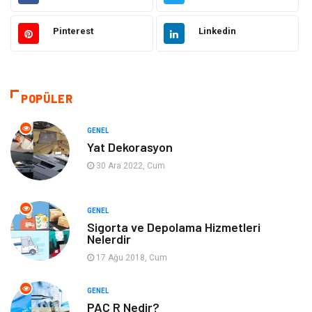
Güzellik ve Bakım
Eğitim
Pinterest
Linkedin
Giyim
Sağlıklı Yaşam
Makine
Otomotiv
POPÜLER
Eğitim ve Kariyer
Yeme İçme
GENEL
Yat Dekorasyon
Gıda
Organizasyon
30 Ara 2022, Cum
Spor
Moda
GENEL
Sigorta ve Depolama Hizmetleri
Tatil
Hobi
Nelerdir
17 Ağu 2018, Cum
Emlak
Gayrimenkul
GENEL
Genel Kültür
Bilgisayar & Yazılım
PAC R Nedir?