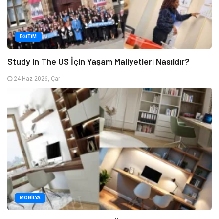
EĞITIM
Study In The US İçin Yaşam Maliyetleri Nasıldır?
24 Haz 2026, Çar
MOBILYA