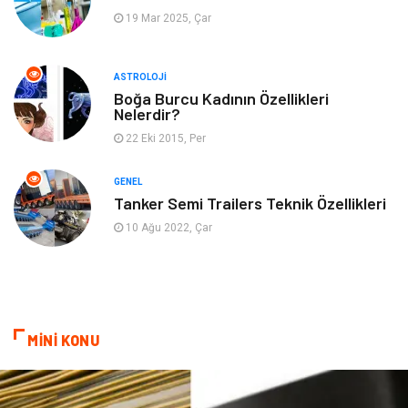
19 Mar 2025, Çar
Müzik
Turizm
ASTROLOJI
Mobilya
Ev İşleri
Boğa Burcu Kadının Özellikleri
Nelerdir?
Finans
Tekstil
22 Eki 2015, Per
Aksesuar
Anne Çocuk
GENEL
Tanker Semi Trailers Teknik Özellikleri
Astroloji
Grafik Tasarım
10 Ağu 2022, Çar
Sigorta
Bebek Giyim
İnternet
Gençlik
MİNİ KONU
Tarım & Hayvancılık