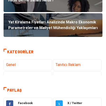
Hayır Deme Sanatı Nedir?
Yat Kiralama Fiyatları Analizinde Makro Ekonomik
Parametreler ve Maliyet Mühendisliği Yaklaşımları
KATEGORILER
Genel
Tanıtıcı Reklam
Teknoloji
Sağlık
Teknoloji & İnternet
Hukuk
PAYLAŞ
Elektrik & Elektronik
Dekorasyon
Facebook
X / Twitter
X