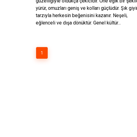
güzelliğiyle oldukça çekicidir. Öne eğik bir şeki
yürür, omuzları geniş ve kolları güçlüdür. Şık giy
tarzıyla herkesin beğenisini kazanır. Neşeli,
eğlenceli ve dışa dönüktür. Genel kültür...
1