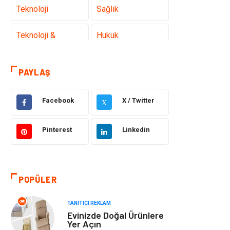
Teknoloji
Sağlık
Teknoloji &
Hukuk
İnternet
PAYLAŞ
Elektrik &
Dekorasyon
Elektronik
Facebook
X / Twitter
X
Güzellik ve Bakım
Eğitim
Pinterest
Linkedin
Giyim
Sağlıklı Yaşam
Makine
Otomotiv
POPÜLER
Eğitim ve Kariyer
Yeme İçme
TANITICI REKLAM
Evinizde Doğal Ürünlere
Gıda
Organizasyon
Yer Açın