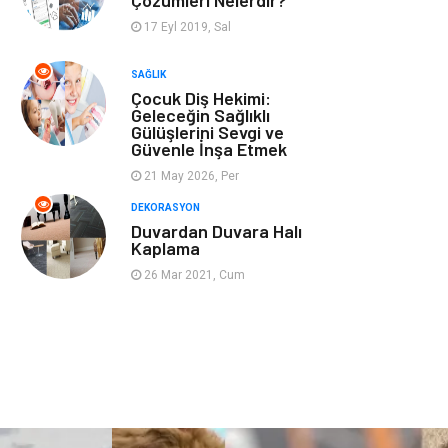
Çözümleri Nelerdir?
Astroloji
Grafik Tasarım
17 Eyl 2019, Sal
Sigorta
Bebek Giyim
SAĞLIK
Çocuk Diş Hekimi:
İnternet
Gençlik
Geleceğin Sağlıklı
Gülüşlerini Sevgi ve
Güvenle İnşa Etmek
Tarım &
21 May 2026, Per
Hayvancılık
DEKORASYON
Duvardan Duvara Halı
Kaplama
26 Mar 2021, Cum