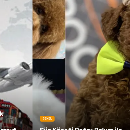
ık
GENEL
arruf
Süs Köpeği Doğru Bakım ile