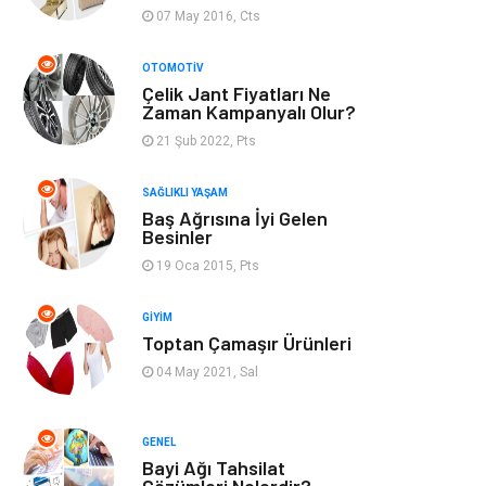
07 May 2016, Cts
Spor
Moda
OTOMOTIV
Tatil
Hobi
Çelik Jant Fiyatları Ne
Zaman Kampanyalı Olur?
Emlak
Gayrimenkul
21 Şub 2022, Pts
Genel Kültür
Bilgisayar &
SAĞLIKLI YAŞAM
Baş Ağrısına İyi Gelen
Yazılım
Besinler
19 Oca 2015, Pts
Müzik
Turizm
GIYIM
Mobilya
Ev İşleri
Toptan Çamaşır Ürünleri
04 May 2021, Sal
Finans
Tekstil
Aksesuar
Anne Çocuk
GENEL
Bayi Ağı Tahsilat