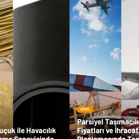
GENEL
Parsiyel Taşımacıl
uçuk ile Havacılık
Fiyatları ve İhracat
nma Sanayisinde
Planlamasında Tas