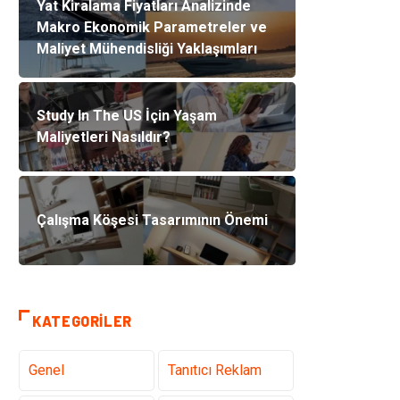
Yat Kiralama Fiyatları Analizinde
Makro Ekonomik Parametreler ve
Maliyet Mühendisliği Yaklaşımları
Study In The US İçin Yaşam
Maliyetleri Nasıldır?
Çalışma Köşesi Tasarımının Önemi
KATEGORILER
Genel
Tanıtıcı Reklam