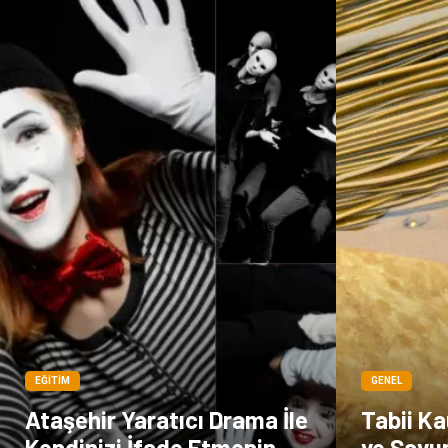
EĞITIM
GENEL
Ataşehir Yaratıcı Drama İle
Tabii Ka
Kendinizi İfade Etmenin
ve Savu