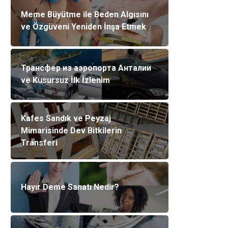
Meme Büyütme ile Beden Algısını
ve Özgüveni Yeniden İnşa Etmek
Трансфер из аэропорта Анталии
ve Kusursuz İlk İzlenim
Kafes Sandık ve Peyzaj
Mimarisinde Dev Bitkilerin
Transferi
Hayır Deme Sanatı Nedir?