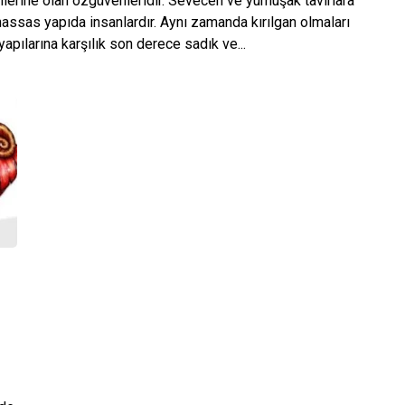
dilerine olan özgüvenleridir. Sevecen ve yumuşak tavırlara
 hassas yapıda insanlardır. Aynı zamanda kırılgan olmaları
 yapılarına karşılık son derece sadık ve...