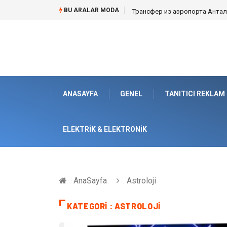
BU ARALAR MODA
Трансфер из аэропорта Анталии
ANASAYFA
GENEL
TANITICI REKLAM
ELEKTRIK & ELEKTRONIK
AnaSayfa
Astroloji
KATEGORI : ASTROLOJI