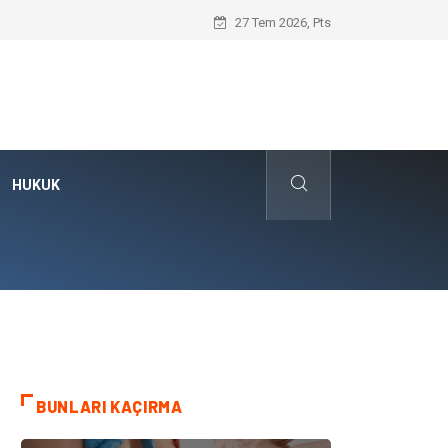
Kafes Sandık ve Peyzaj Mimarisinde Dev 
27 Tem 2026, Pts
HUKUK
BUNLARI KAÇIRMA