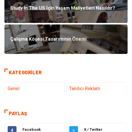
Study In The US İçin Yaşam Maliyetleri Nasıldır?
Çalışma Köşesi Tasarımının Önemi
KATEGORILER
Genel
Tanıtıcı Reklam
Teknoloji
Sağlık
PAYLAŞ
Teknoloji & İnternet
Hukuk
Facebook
X / Twitter
X