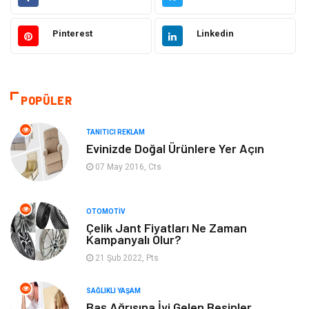
Elektrik & Elektronik
Dekorasyon
Pinterest
Linkedin
Güzellik ve Bakım
Eğitim
Giyim
Sağlıklı Yaşam
POPÜLER
Makine
Otomotiv
TANITICI REKLAM
Eğitim ve Kariyer
Yeme İçme
Evinizde Doğal Ürünlere Yer Açın
07 May 2016, Cts
Gıda
Organizasyon
OTOMOTIV
Spor
Moda
Çelik Jant Fiyatları Ne Zaman
Kampanyalı Olur?
Tatil
Hobi
21 Şub 2022, Pts
Emlak
Gayrimenkul
SAĞLIKLI YAŞAM
Baş Ağrısına İyi Gelen Besinler