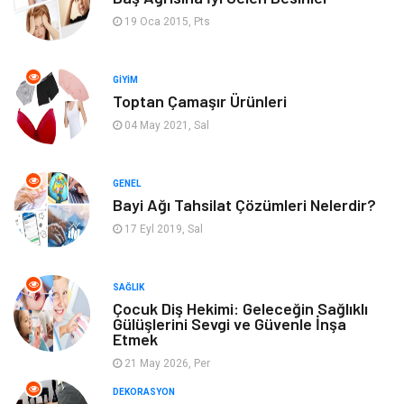
Genel Kültür
Bilgisayar & Yazılım
19 Oca 2015, Pts
Müzik
Turizm
GIYIM
Toptan Çamaşır Ürünleri
Mobilya
Ev İşleri
04 May 2021, Sal
Finans
Tekstil
GENEL
Aksesuar
Anne Çocuk
Bayi Ağı Tahsilat Çözümleri Nelerdir?
17 Eyl 2019, Sal
Astroloji
Grafik Tasarım
Sigorta
Bebek Giyim
SAĞLIK
Çocuk Diş Hekimi: Geleceğin Sağlıklı
Gülüşlerini Sevgi ve Güvenle İnşa
İnternet
Gençlik
Etmek
21 May 2026, Per
Tarım & Hayvancılık
DEKORASYON