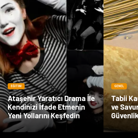
EĞITIM
GENEL
Ataşehir Yaratıcı Drama İle
Tabii Ka
Kendinizi İfade Etmenin
ve Savu
Yeni Yollarını Keşfedin
Güvenlik