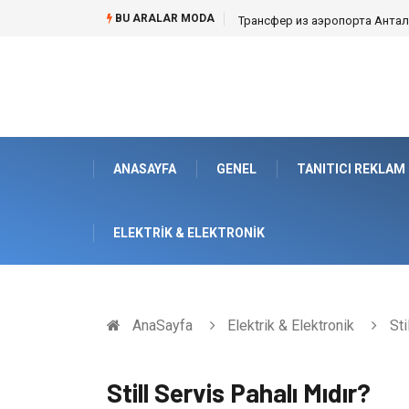
BU ARALAR MODA
Kafes Sandık ve Peyzaj Mimarisin
ANASAYFA
GENEL
TANITICI REKLAM
ELEKTRIK & ELEKTRONIK
AnaSayfa
Elektrik & Elektronik
Sti
Still Servis Pahalı Mıdır?