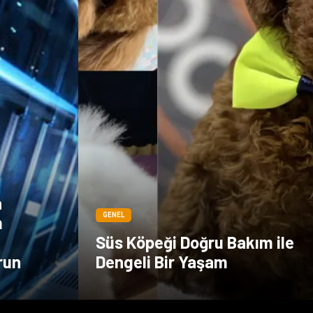
a
GENEL
m
Süs Köpeği Doğru Bakım ile
run
Dengeli Bir Yaşam