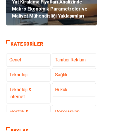
Yat Kiralama Fiyatları Analizinde
Makro Ekonomik Parametreler ve
Maliyet Mühendisliği Yaklaşımları
KATEGORILER
Genel
Tanıtıcı Reklam
Teknoloji
Sağlık
Teknoloji &
Hukuk
İnternet
Elektrik &
Dekorasyon
Elektronik
PAYLAŞ