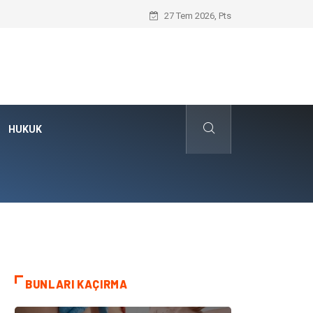
Hayır Deme Sanatı Nedir?
27 Tem 2026, Pts
HUKUK
BUNLARI KAÇIRMA