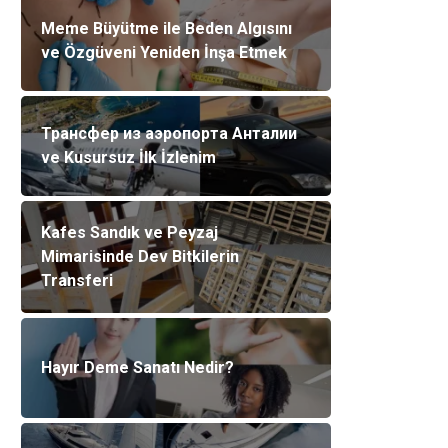
Meme Büyütme ile Beden Algısını
ve Özgüveni Yeniden İnşa Etmek
Трансфер из аэропорта Анталии
ve Kusursuz İlk İzlenim
Kafes Sandık ve Peyzaj
Mimarisinde Dev Bitkilerin
Transferi
Hayır Deme Sanatı Nedir?