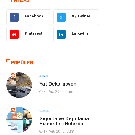
Güzellik ve Bakım
Eğitim
Facebook
X / Twitter
Giyim
Sağlıklı Yaşam
X
Makine
Otomotiv
Pinterest
Linkedin
Eğitim ve Kariyer
Yeme İçme
POPÜLER
Gıda
Organizasyon
GENEL
Spor
Moda
Yat Dekorasyon
30 Ara 2022, Cum
Tatil
Hobi
Emlak
Gayrimenkul
GENEL
Sigorta ve Depolama
Hizmetleri Nelerdir
Genel Kültür
Bilgisayar &
17 Ağu 2018, Cum
Yazılım