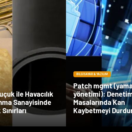
BILGISAYAR & YAZILIM
Patch mgmt (yam
uçuk ile Havacılık
yönetimi): Deneti
nma Sanayisinde
Masalarında Kan
 Sınırları
Kaybetmeyi Durdu