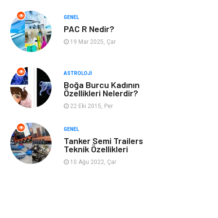
GENEL
Müzik
Turizm
PAC R Nedir?
19 Mar 2025, Çar
Mobilya
Ev İşleri
Finans
Tekstil
ASTROLOJI
Boğa Burcu Kadının
Özellikleri Nelerdir?
Aksesuar
Anne Çocuk
22 Eki 2015, Per
Astroloji
Grafik Tasarım
GENEL
Tanker Semi Trailers
Sigorta
Bebek Giyim
Teknik Özellikleri
10 Ağu 2022, Çar
İnternet
Gençlik
Tarım &
Hayvancılık