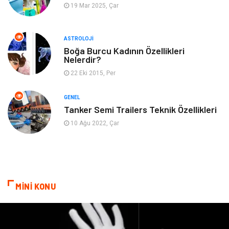
19 Mar 2025, Çar
Müzik
Turizm
ASTROLOJI
Mobilya
Ev İşleri
Boğa Burcu Kadının Özellikleri
Nelerdir?
Finans
Tekstil
22 Eki 2015, Per
Aksesuar
Anne Çocuk
GENEL
Tanker Semi Trailers Teknik Özellikleri
Astroloji
Grafik Tasarım
10 Ağu 2022, Çar
Sigorta
Bebek Giyim
İnternet
Gençlik
MİNİ KONU
Tarım & Hayvancılık