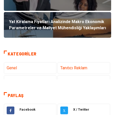
Yat Kiralama Fiyatları Analizinde Makro Ekonomik
Parametreler ve Maliyet Mühendisliği Yaklaşımları
KATEGORILER
Genel
Tanıtıcı Reklam
Teknoloji
Sağlık
Teknoloji & İnternet
Hukuk
PAYLAŞ
Elektrik & Elektronik
Dekorasyon
Facebook
X / Twitter
X