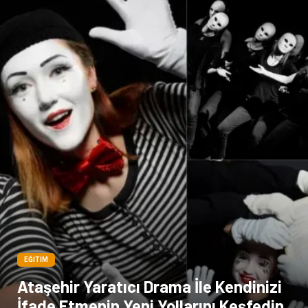
EĞITIM
Ataşehir Yaratıcı Drama İle Kendinizi
İfade Etmenin Yeni Yollarını Keşfedin