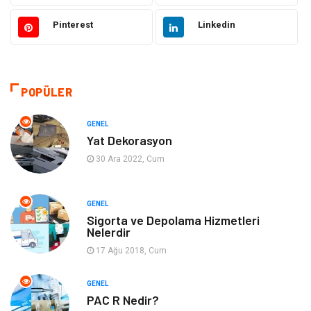
Güzellik ve Bakım
Eğitim
Pinterest
Linkedin
Giyim
Sağlıklı Yaşam
Makine
Otomotiv
POPÜLER
Eğitim ve Kariyer
Yeme İçme
GENEL
Yat Dekorasyon
Gıda
Organizasyon
30 Ara 2022, Cum
Spor
Moda
GENEL
Sigorta ve Depolama Hizmetleri
Tatil
Hobi
Nelerdir
17 Ağu 2018, Cum
Emlak
Gayrimenkul
GENEL
Genel Kültür
Bilgisayar & Yazılım
PAC R Nedir?