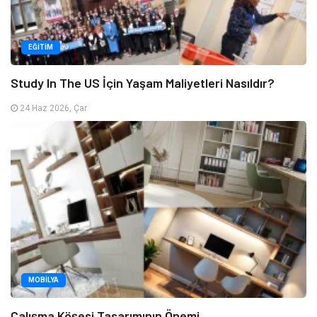
EĞITIM
Study In The US İçin Yaşam Maliyetleri Nasıldır?
24 Haz 2026, Çar
MOBILYA
Çalışma Köşesi Tasarımının Önemi