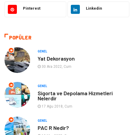
Güzellik ve Bakım
Eğitim
Pinterest
Linkedin
Giyim
Sağlıklı Yaşam
Makine
Otomotiv
POPÜLER
Eğitim ve Kariyer
Yeme İçme
GENEL
Yat Dekorasyon
Gıda
Organizasyon
30 Ara 2022, Cum
Spor
Moda
GENEL
Sigorta ve Depolama Hizmetleri
Tatil
Hobi
Nelerdir
17 Ağu 2018, Cum
Emlak
Gayrimenkul
GENEL
Genel Kültür
Bilgisayar & Yazılım
PAC R Nedir?