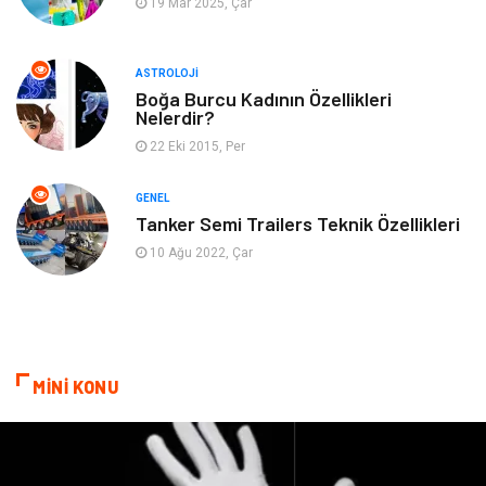
19 Mar 2025, Çar
Müzik
Turizm
ASTROLOJI
Mobilya
Ev İşleri
Boğa Burcu Kadının Özellikleri
Nelerdir?
Finans
Tekstil
22 Eki 2015, Per
Aksesuar
Anne Çocuk
GENEL
Tanker Semi Trailers Teknik Özellikleri
Astroloji
Grafik Tasarım
10 Ağu 2022, Çar
Sigorta
Bebek Giyim
İnternet
Gençlik
MİNİ KONU
Tarım & Hayvancılık