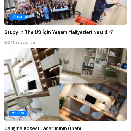
EĞITIM
Study In The US İçin Yaşam Maliyetleri Nasıldır?
24 Haz 2026, Çar
MOBILYA
Çalışma Köşesi Tasarımının Önemi