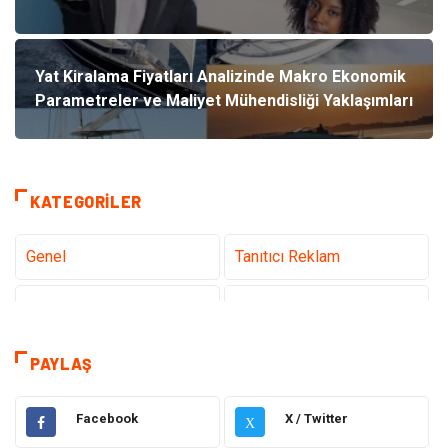
Yat Kiralama Fiyatları Analizinde Makro Ekonomik
Parametreler ve Maliyet Mühendisliği Yaklaşımları
KATEGORILER
Genel
Tanıtıcı Reklam
Teknoloji
Sağlık
Teknoloji & İnternet
Hukuk
PAYLAŞ
Elektrik & Elektronik
Dekorasyon
Facebook
X / Twitter
X