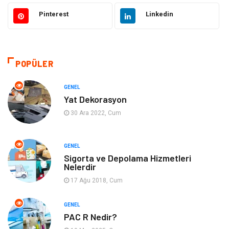
Güzellik ve Bakım
Eğitim
Pinterest
Linkedin
Giyim
Sağlıklı Yaşam
Makine
Otomotiv
POPÜLER
Eğitim ve Kariyer
Yeme İçme
GENEL
Yat Dekorasyon
Gıda
Organizasyon
30 Ara 2022, Cum
Spor
Moda
GENEL
Sigorta ve Depolama Hizmetleri
Tatil
Hobi
Nelerdir
17 Ağu 2018, Cum
Emlak
Gayrimenkul
GENEL
Genel Kültür
Bilgisayar & Yazılım
PAC R Nedir?