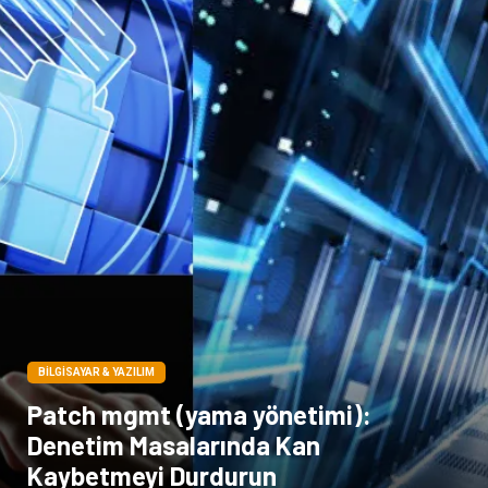
BILGISAYAR & YAZILIM
Patch mgmt (yama yönetimi):
Denetim Masalarında Kan
Kaybetmeyi Durdurun