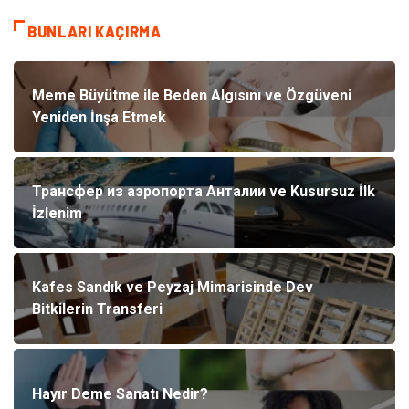
BUNLARI KAÇIRMA
Meme Büyütme ile Beden Algısını ve Özgüveni
Yeniden İnşa Etmek
Трансфер из аэропорта Анталии ve Kusursuz İlk
İzlenim
Kafes Sandık ve Peyzaj Mimarisinde Dev
Bitkilerin Transferi
Hayır Deme Sanatı Nedir?