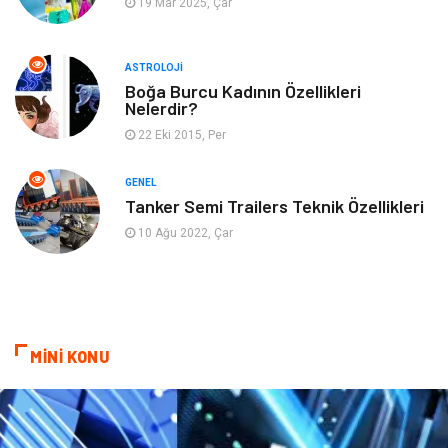
19 Mar 2025, Çar
Müzik
Turizm
ASTROLOJI
Mobilya
Ev İşleri
Boğa Burcu Kadının Özellikleri
Nelerdir?
Finans
Tekstil
22 Eki 2015, Per
Aksesuar
Anne Çocuk
GENEL
Tanker Semi Trailers Teknik Özellikleri
Astroloji
Grafik Tasarım
10 Ağu 2022, Çar
Sigorta
Bebek Giyim
İnternet
Gençlik
MİNİ KONU
Tarım & Hayvancılık