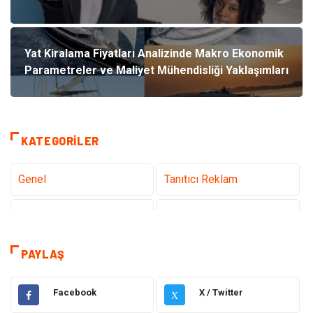
Yat Kiralama Fiyatları Analizinde Makro Ekonomik
Parametreler ve Maliyet Mühendisliği Yaklaşımları
KATEGORILER
Genel
Tanıtıcı Reklam
Teknoloji
Sağlık
Teknoloji & İnternet
Hukuk
PAYLAŞ
Elektrik & Elektronik
Dekorasyon
Facebook
X / Twitter
X