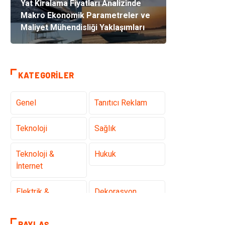
Yat Kiralama Fiyatları Analizinde
Makro Ekonomik Parametreler ve
Maliyet Mühendisliği Yaklaşımları
KATEGORILER
Genel
Tanıtıcı Reklam
Teknoloji
Sağlık
Teknoloji &
Hukuk
İnternet
Elektrik &
Dekorasyon
Elektronik
PAYLAŞ