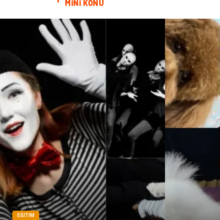
MİNİ KONU
EĞITIM