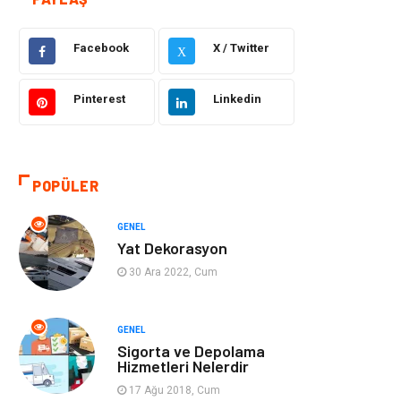
Güzellik ve Bakım
Eğitim
Facebook
X / Twitter
Giyim
Sağlıklı Yaşam
X
Makine
Otomotiv
Pinterest
Linkedin
Eğitim ve Kariyer
Yeme İçme
POPÜLER
Gıda
Organizasyon
GENEL
Spor
Moda
Yat Dekorasyon
30 Ara 2022, Cum
Tatil
Hobi
Emlak
Gayrimenkul
GENEL
Sigorta ve Depolama
Hizmetleri Nelerdir
Genel Kültür
Bilgisayar &
17 Ağu 2018, Cum
Yazılım