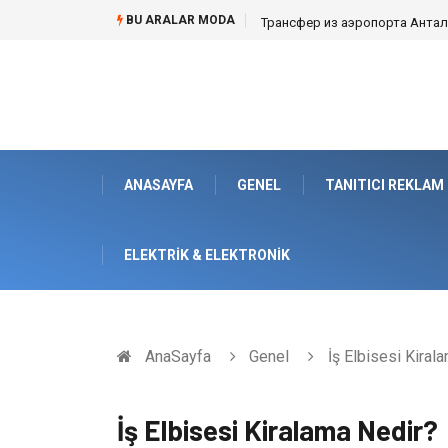
BU ARALAR MODA
Kafes Sandık ve Peyzaj Mimarisin
ANASAYFA
GENEL
TANITICI REKLAM
ELEKTRIK & ELEKTRONIK
AnaSayfa
Genel
İş Elbisesi Kiral
İş Elbisesi Kiralama Nedir?