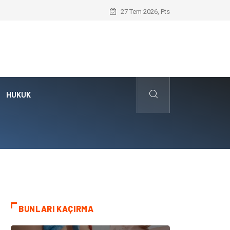
Hayır Deme Sanatı Nedir?
27 Tem 2026, Pts
HUKUK
BUNLARI KAÇIRMA