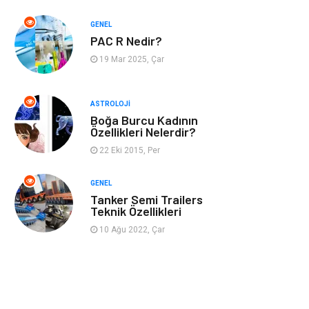
GENEL
Müzik
Turizm
PAC R Nedir?
19 Mar 2025, Çar
Mobilya
Ev İşleri
Finans
Tekstil
ASTROLOJI
Boğa Burcu Kadının
Özellikleri Nelerdir?
Aksesuar
Anne Çocuk
22 Eki 2015, Per
Astroloji
Grafik Tasarım
GENEL
Tanker Semi Trailers
Sigorta
Bebek Giyim
Teknik Özellikleri
10 Ağu 2022, Çar
İnternet
Gençlik
Tarım &
Hayvancılık