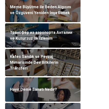
Meme Büyütme ile Beden Algısını
ve Özgüveni Yeniden İnşa Etmek
Трансфер из аэропорта Анталии
ve Kusursuz İlk İzlenim
Kafes Sandık ve Peyzaj
Mimarisinde Dev Bitkilerin
Transferi
Hayır Deme Sanatı Nedir?