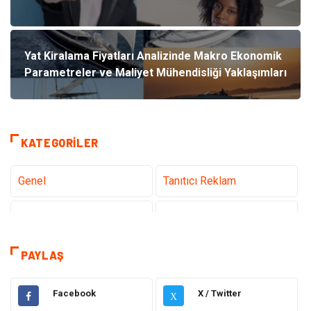
Yat Kiralama Fiyatları Analizinde Makro Ekonomik
Parametreler ve Maliyet Mühendisliği Yaklaşımları
KATEGORILER
Genel
Tanıtıcı Reklam
Teknoloji
Sağlık
Teknoloji & İnternet
Hukuk
PAYLAŞ
Elektrik & Elektronik
Dekorasyon
Facebook
X / Twitter
X