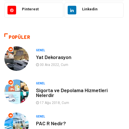
Güzellik ve Bakım
Eğitim
Pinterest
Linkedin
Giyim
Sağlıklı Yaşam
Makine
Otomotiv
POPÜLER
Eğitim ve Kariyer
Yeme İçme
GENEL
Yat Dekorasyon
Gıda
Organizasyon
30 Ara 2022, Cum
Spor
Moda
GENEL
Sigorta ve Depolama Hizmetleri
Tatil
Hobi
Nelerdir
17 Ağu 2018, Cum
Emlak
Gayrimenkul
GENEL
Genel Kültür
Bilgisayar & Yazılım
PAC R Nedir?