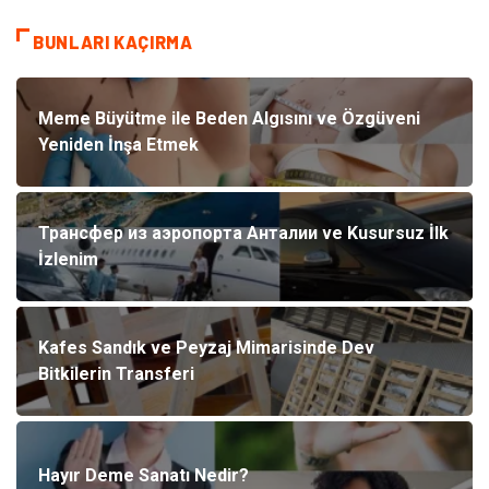
BUNLARI KAÇIRMA
Meme Büyütme ile Beden Algısını ve Özgüveni
Yeniden İnşa Etmek
Трансфер из аэропорта Анталии ve Kusursuz İlk
İzlenim
Kafes Sandık ve Peyzaj Mimarisinde Dev
Bitkilerin Transferi
Hayır Deme Sanatı Nedir?