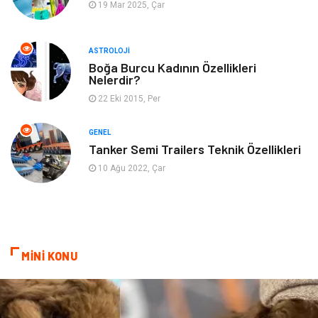
19 Mar 2025, Çar
Müzik
Turizm
ASTROLOJI
Mobilya
Ev İşleri
Boğa Burcu Kadının Özellikleri
Nelerdir?
Finans
Tekstil
22 Eki 2015, Per
Aksesuar
Anne Çocuk
GENEL
Tanker Semi Trailers Teknik Özellikleri
Astroloji
Grafik Tasarım
10 Ağu 2022, Çar
Sigorta
Bebek Giyim
İnternet
Gençlik
MİNİ KONU
Tarım & Hayvancılık