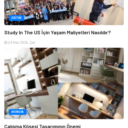
EĞITIM
Study In The US İçin Yaşam Maliyetleri Nasıldır?
24 Haz 2026, Çar
MOBILYA
Çalışma Köşesi Tasarımının Önemi