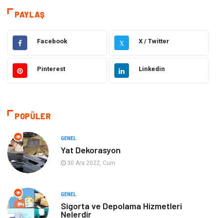
Teknoloji & İnternet
Hukuk
PAYLAŞ
Elektrik & Elektronik
Dekorasyon
Facebook
X / Twitter
X
Güzellik ve Bakım
Eğitim
Pinterest
Linkedin
Giyim
Sağlıklı Yaşam
Makine
Otomotiv
POPÜLER
Eğitim ve Kariyer
Yeme İçme
GENEL
Yat Dekorasyon
Gıda
Organizasyon
30 Ara 2022, Cum
Spor
Moda
GENEL
Sigorta ve Depolama Hizmetleri
Tatil
Hobi
Nelerdir