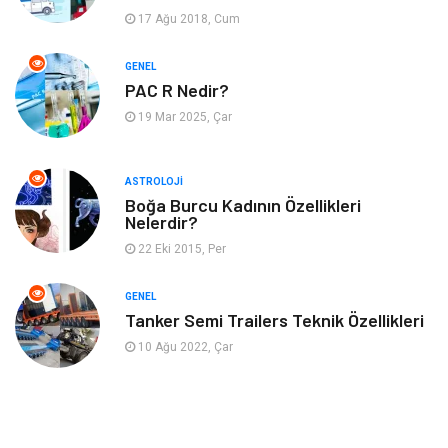
17 Ağu 2018, Cum
Emlak
Gayrimenkul
GENEL
Genel Kültür
Bilgisayar & Yazılım
PAC R Nedir?
19 Mar 2025, Çar
Müzik
Turizm
ASTROLOJI
Mobilya
Ev İşleri
Boğa Burcu Kadının Özellikleri
Nelerdir?
Finans
Tekstil
22 Eki 2015, Per
Aksesuar
Anne Çocuk
GENEL
Tanker Semi Trailers Teknik Özellikleri
Astroloji
Grafik Tasarım
10 Ağu 2022, Çar
Sigorta
Bebek Giyim
İnternet
Gençlik