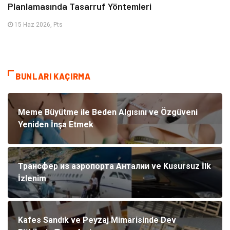
Planlamasında Tasarruf Yöntemleri
15 Haz 2026, Pts
BUNLARI KAÇIRMA
Meme Büyütme ile Beden Algısını ve Özgüveni
Yeniden İnşa Etmek
Трансфер из аэропорта Анталии ve Kusursuz İlk
İzlenim
Kafes Sandık ve Peyzaj Mimarisinde Dev