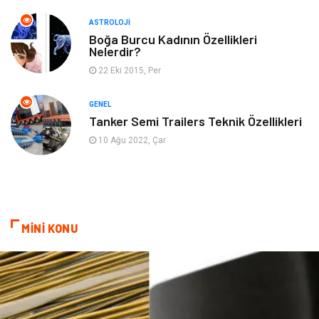
ASTROLOJI
Mobilya
Ev İşleri
Boğa Burcu Kadının Özellikleri
Nelerdir?
Finans
Tekstil
22 Eki 2015, Per
Aksesuar
Anne Çocuk
GENEL
Tanker Semi Trailers Teknik Özellikleri
Astroloji
Grafik Tasarım
10 Ağu 2022, Çar
Sigorta
Bebek Giyim
İnternet
Gençlik
MİNİ KONU
Tarım & Hayvancılık