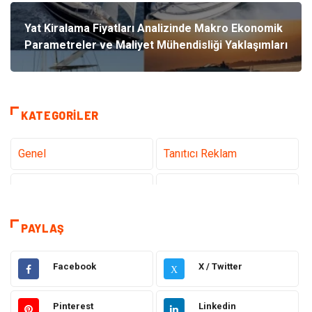
Yat Kiralama Fiyatları Analizinde Makro Ekonomik
Parametreler ve Maliyet Mühendisliği Yaklaşımları
KATEGORILER
Genel
Tanıtıcı Reklam
Teknoloji
Sağlık
Teknoloji & İnternet
Hukuk
PAYLAŞ
Elektrik & Elektronik
Dekorasyon
Facebook
X / Twitter
X
Güzellik ve Bakım
Eğitim
Pinterest
Linkedin