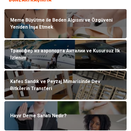
Meme Büyütme ile Beden Algısını ve Özgüveni
Yeniden İnşa Etmek
Трансфер из аэропорта Анталии ve Kusursuz İlk
İzlenim
Kafes Sandık ve Peyzaj Mimarisinde Dev
Bitkilerin Transferi
Hayır Deme Sanatı Nedir?