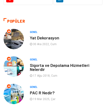
Giyim
Sağlıklı Yaşam
Makine
Otomotiv
POPÜLER
Eğitim ve Kariyer
Yeme İçme
GENEL
Yat Dekorasyon
Gıda
Organizasyon
30 Ara 2022, Cum
Spor
Moda
GENEL
Sigorta ve Depolama Hizmetleri
Tatil
Hobi
Nelerdir
17 Ağu 2018, Cum
Emlak
Gayrimenkul
GENEL
Genel Kültür
Bilgisayar & Yazılım
PAC R Nedir?
19 Mar 2025, Çar
Müzik
Turizm