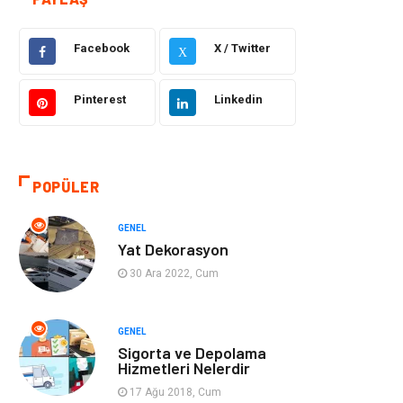
Güzellik ve Bakım
Eğitim
Facebook
X / Twitter
Giyim
Sağlıklı Yaşam
X
Makine
Otomotiv
Pinterest
Linkedin
Eğitim ve Kariyer
Yeme İçme
POPÜLER
Gıda
Organizasyon
GENEL
Spor
Moda
Yat Dekorasyon
30 Ara 2022, Cum
Tatil
Hobi
Emlak
Gayrimenkul
GENEL
Sigorta ve Depolama
Hizmetleri Nelerdir
Genel Kültür
Bilgisayar &
17 Ağu 2018, Cum
Yazılım