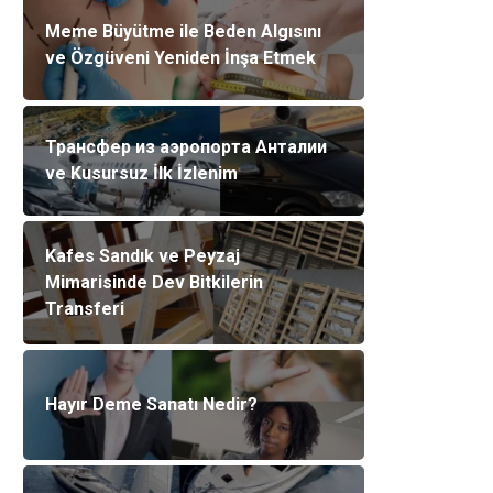
Meme Büyütme ile Beden Algısını
ve Özgüveni Yeniden İnşa Etmek
Трансфер из аэропорта Анталии
ve Kusursuz İlk İzlenim
Kafes Sandık ve Peyzaj
Mimarisinde Dev Bitkilerin
Transferi
Hayır Deme Sanatı Nedir?