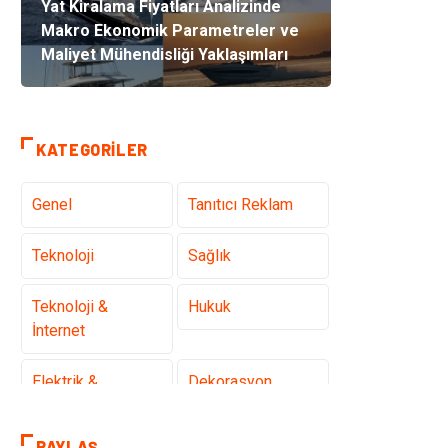
Yat Kiralama Fiyatları Analizinde
Makro Ekonomik Parametreler ve
Maliyet Mühendisliği Yaklaşımları
KATEGORILER
Genel
Tanıtıcı Reklam
Teknoloji
Sağlık
Teknoloji &
Hukuk
İnternet
Elektrik &
Dekorasyon
Elektronik
PAYLAŞ