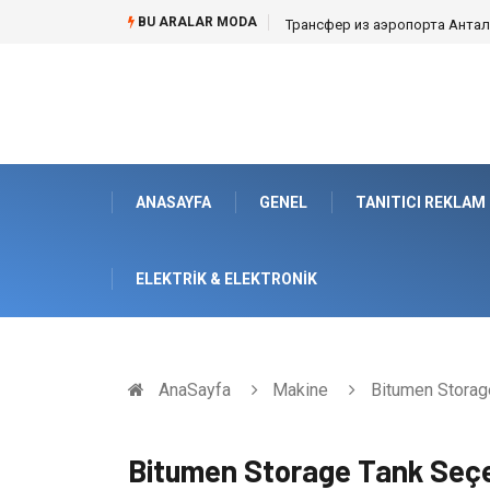
BU ARALAR MODA
Kafes Sandık ve Peyzaj Mimarisin
ANASAYFA
GENEL
TANITICI REKLAM
ELEKTRIK & ELEKTRONIK
AnaSayfa
Makine
Bitumen Storage
Bitumen Storage Tank Seçe