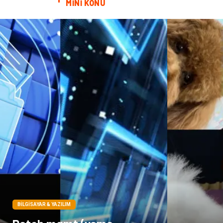
MİNİ KONU
BILGISAYAR & YAZILIM