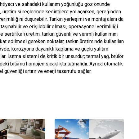
m ihtiyacı ve sahadaki kullanım yoğunluğu göz önünde
e, üretim süreçlerinde kesintilere yol açarken, gereğinden
erimliliğini düşürebilir. Tankın yerleşimi ve montaj alanı da
şınabilir ve erişilebilir olması, operasyonel verimliliği
ve sertifikalı üretim, tankın güvenli ve verimli kullanımını
at edilmesi gereken noktalar, tankın üretiminde kullanılan
 gövde, korozyona dayanıklı kaplama ve güçlü yalıtım
. Isıtma sistemi de kritik bir unsurdur; termal yağ, brülör
ndeki bitümü homojen sıcaklıkta tutmalıdır. Ayrıca otomatik
 güvenliği artırır ve enerji tasarrufu sağlar.