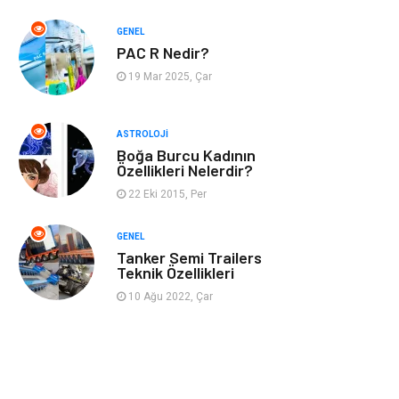
GENEL
Müzik
Turizm
PAC R Nedir?
19 Mar 2025, Çar
Mobilya
Ev İşleri
Finans
Tekstil
ASTROLOJI
Boğa Burcu Kadının
Özellikleri Nelerdir?
Aksesuar
Anne Çocuk
22 Eki 2015, Per
Astroloji
Grafik Tasarım
GENEL
Tanker Semi Trailers
Sigorta
Bebek Giyim
Teknik Özellikleri
10 Ağu 2022, Çar
İnternet
Gençlik
Tarım &
Hayvancılık