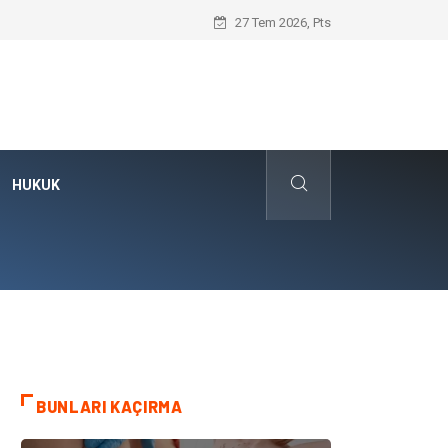
Hayır Deme Sanatı Nedir?
27 Tem 2026, Pts
HUKUK
BUNLARI KAÇIRMA