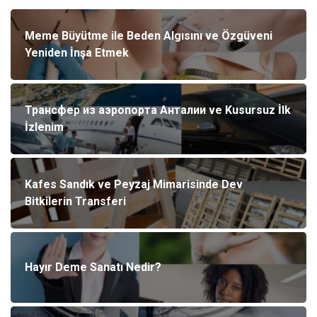
Meme Büyütme ile Beden Algısını ve Özgüveni
Yeniden İnşa Etmek
Трансфер из аэропорта Анталии ve Kusursuz İlk
İzlenim
Kafes Sandık ve Peyzaj Mimarisinde Dev
Bitkilerin Transferi
Hayır Deme Sanatı Nedir?