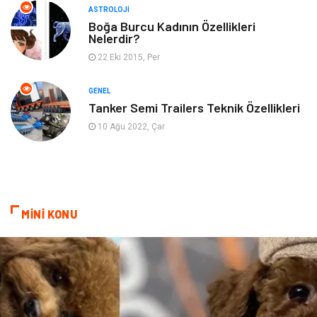
ASTROLOJI
Mobilya
Ev İşleri
Boğa Burcu Kadının Özellikleri
Nelerdir?
Finans
Tekstil
22 Eki 2015, Per
Aksesuar
Anne Çocuk
GENEL
Tanker Semi Trailers Teknik Özellikleri
Astroloji
Grafik Tasarım
10 Ağu 2022, Çar
Sigorta
Bebek Giyim
İnternet
Gençlik
MİNİ KONU
Tarım & Hayvancılık