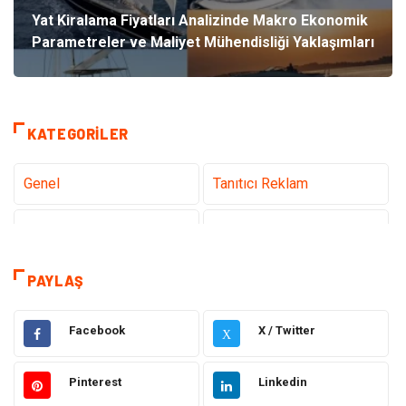
Yat Kiralama Fiyatları Analizinde Makro Ekonomik
Parametreler ve Maliyet Mühendisliği Yaklaşımları
KATEGORILER
Genel
Tanıtıcı Reklam
Teknoloji
Sağlık
Teknoloji & İnternet
Hukuk
PAYLAŞ
Elektrik & Elektronik
Dekorasyon
Facebook
X / Twitter
X
Güzellik ve Bakım
Eğitim
Pinterest
Linkedin