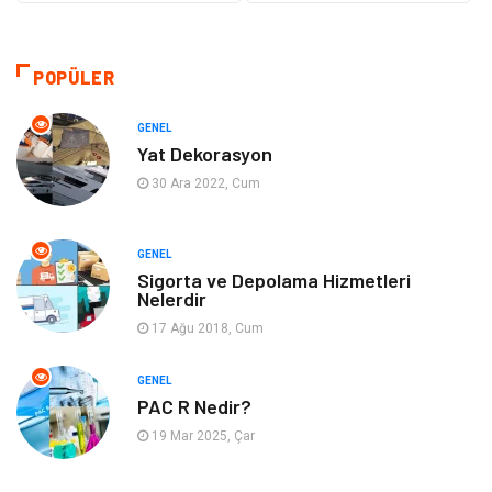
Giyim
Sağlıklı Yaşam
Makine
Otomotiv
POPÜLER
Eğitim ve Kariyer
Yeme İçme
GENEL
Yat Dekorasyon
Gıda
Organizasyon
30 Ara 2022, Cum
Spor
Moda
GENEL
Sigorta ve Depolama Hizmetleri
Tatil
Hobi
Nelerdir
17 Ağu 2018, Cum
Emlak
Gayrimenkul
GENEL
Genel Kültür
Bilgisayar & Yazılım
PAC R Nedir?
19 Mar 2025, Çar
Müzik
Turizm