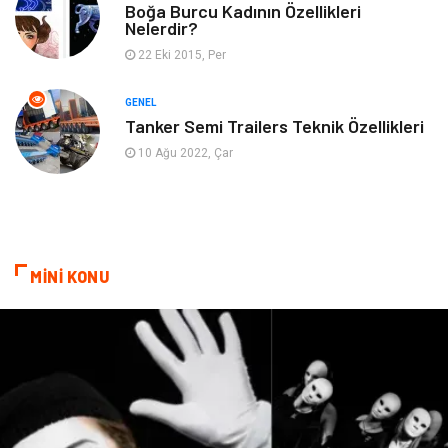
Boğa Burcu Kadının Özellikleri
Nelerdir?
Finans
Tekstil
22 Eki 2015, Per
Aksesuar
Anne Çocuk
GENEL
Tanker Semi Trailers Teknik Özellikleri
Astroloji
Grafik Tasarım
10 Ağu 2022, Çar
Sigorta
Bebek Giyim
İnternet
Gençlik
MİNİ KONU
Tarım & Hayvancılık