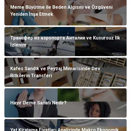
Meme Büyütme ile Beden Algısını ve Özgüveni
Yeniden İnşa Etmek
Трансфер из аэропорта Анталии ve Kusursuz İlk
İzlenim
Kafes Sandık ve Peyzaj Mimarisinde Dev
Bitkilerin Transferi
Hayır Deme Sanatı Nedir?
Yat Kiralama Fiyatları Analizinde Makro Ekonomik