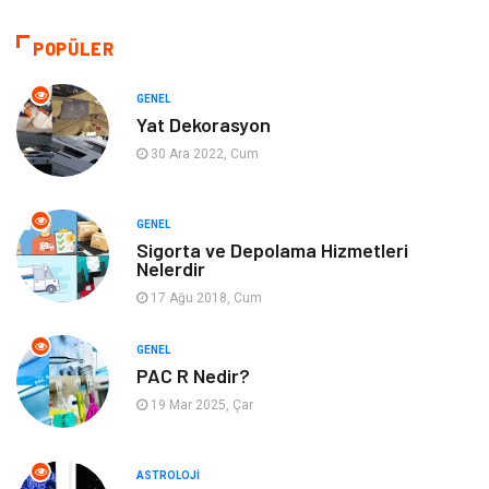
Makine
Otomotiv
POPÜLER
Eğitim ve Kariyer
Yeme İçme
GENEL
Yat Dekorasyon
Gıda
Organizasyon
30 Ara 2022, Cum
Spor
Moda
GENEL
Sigorta ve Depolama Hizmetleri
Tatil
Hobi
Nelerdir
17 Ağu 2018, Cum
Emlak
Gayrimenkul
GENEL
Genel Kültür
Bilgisayar & Yazılım
PAC R Nedir?
19 Mar 2025, Çar
Müzik
Turizm
ASTROLOJI
Mobilya
Ev İşleri