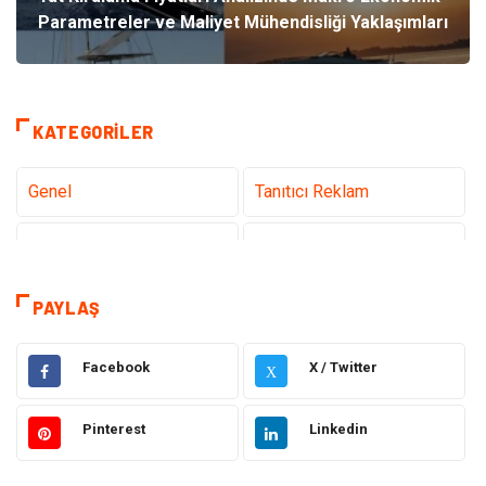
Parametreler ve Maliyet Mühendisliği Yaklaşımları
KATEGORILER
Genel
Tanıtıcı Reklam
Teknoloji
Sağlık
Teknoloji & İnternet
Hukuk
PAYLAŞ
Elektrik & Elektronik
Dekorasyon
Facebook
X / Twitter
X
Güzellik ve Bakım
Eğitim
Pinterest
Linkedin
Giyim
Sağlıklı Yaşam