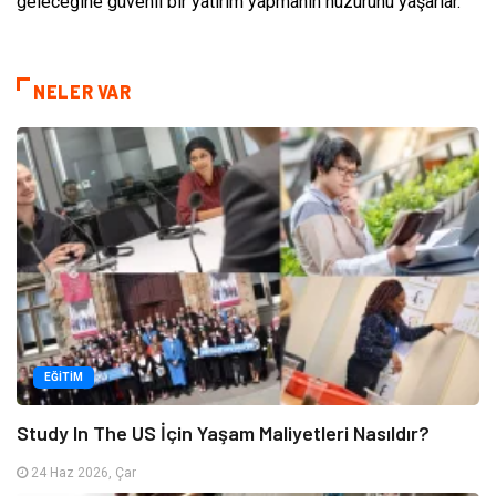
geleceğine güvenli bir yatırım yapmanın huzurunu yaşarlar.
NELER VAR
EĞITIM
Study In The US İçin Yaşam Maliyetleri Nasıldır?
24 Haz 2026, Çar