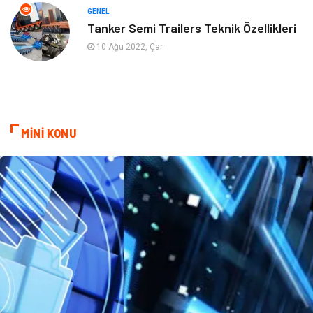
Aksesuar
Anne Çocuk
GENEL
Tanker Semi Trailers Teknik Özellikleri
Astroloji
Grafik Tasarım
10 Ağu 2022, Çar
Sigorta
Bebek Giyim
İnternet
Gençlik
MİNİ KONU
Tarım & Hayvancılık