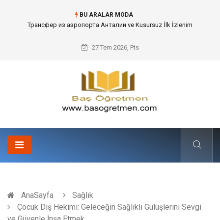
BU ARALAR MODA
Kafes Sandık ve Peyzaj Mimarisinde Dev Bitkilerin Transferi
27 Tem 2026, Pts
AnaSayfa
Sağlık
Çocuk Diş Hekimi: Geleceğin Sağlıklı Gülüşlerini Sevgi
ve Güvenle İnşa Etmek