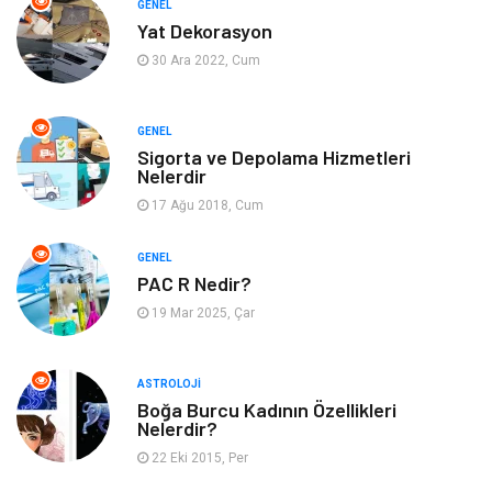
GENEL
Yat Dekorasyon
Gıda
Organizasyon
30 Ara 2022, Cum
Spor
Moda
GENEL
Sigorta ve Depolama Hizmetleri
Tatil
Hobi
Nelerdir
17 Ağu 2018, Cum
Emlak
Gayrimenkul
GENEL
Genel Kültür
Bilgisayar & Yazılım
PAC R Nedir?
19 Mar 2025, Çar
Müzik
Turizm
ASTROLOJI
Mobilya
Ev İşleri
Boğa Burcu Kadının Özellikleri
Nelerdir?
Finans
Tekstil
22 Eki 2015, Per