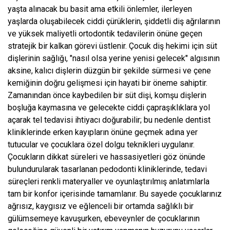
yaşta alınacak bu basit ama etkili önlemler, ilerleyen
yaşlarda oluşabilecek ciddi çürüklerin, şiddetli diş ağrılarının
ve yüksek maliyetli ortodontik tedavilerin önüne geçen
stratejik bir kalkan görevi üstlenir. Çocuk diş hekimi için süt
dişlerinin sağlığı, "nasıl olsa yerine yenisi gelecek" algısının
aksine, kalıcı dişlerin düzgün bir şekilde sürmesi ve çene
kemiğinin doğru gelişmesi için hayati bir öneme sahiptir.
Zamanından önce kaybedilen bir süt dişi, komşu dişlerin
boşluğa kaymasına ve gelecekte ciddi çapraşıklıklara yol
açarak tel tedavisi ihtiyacı doğurabilir; bu nedenle dentist
kliniklerinde erken kayıpların önüne geçmek adına yer
tutucular ve çocuklara özel dolgu teknikleri uygulanır.
Çocukların dikkat süreleri ve hassasiyetleri göz önünde
bulundurularak tasarlanan pedodonti kliniklerinde, tedavi
süreçleri renkli materyaller ve oyunlaştırılmış anlatımlarla
tam bir konfor içerisinde tamamlanır. Bu sayede çocuklarınız
ağrısız, kaygısız ve eğlenceli bir ortamda sağlıklı bir
gülümsemeye kavuşurken, ebeveynler de çocuklarının