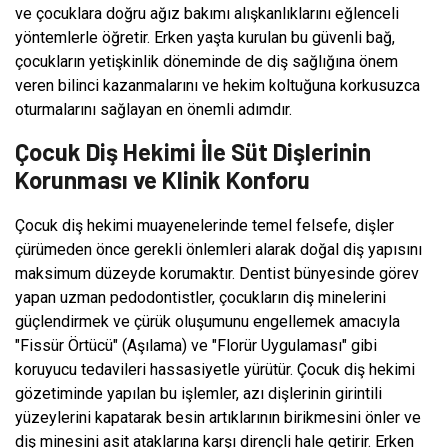
ve çocuklara doğru ağız bakımı alışkanlıklarını eğlenceli
yöntemlerle öğretir. Erken yaşta kurulan bu güvenli bağ,
çocukların yetişkinlik döneminde de diş sağlığına önem
veren bilinci kazanmalarını ve hekim koltuğuna korkusuzca
oturmalarını sağlayan en önemli adımdır.
Çocuk Diş Hekimi İle Süt Dişlerinin
Korunması ve Klinik Konforu
Çocuk diş hekimi muayenelerinde temel felsefe, dişler
çürümeden önce gerekli önlemleri alarak doğal diş yapısını
maksimum düzeyde korumaktır. Dentist bünyesinde görev
yapan uzman pedodontistler, çocukların diş minelerini
güçlendirmek ve çürük oluşumunu engellemek amacıyla
"Fissür Örtücü" (Aşılama) ve "Florür Uygulaması" gibi
koruyucu tedavileri hassasiyetle yürütür. Çocuk diş hekimi
gözetiminde yapılan bu işlemler, azı dişlerinin girintili
yüzeylerini kapatarak besin artıklarının birikmesini önler ve
diş minesini asit ataklarına karşı dirençli hale getirir. Erken