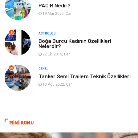
Genel Kültür
Bilgisayar & Yazılım
PAC R Nedir?
19 Mar 2025, Çar
Müzik
Turizm
ASTROLOJI
Mobilya
Ev İşleri
Boğa Burcu Kadının Özellikleri
Nelerdir?
Finans
Tekstil
22 Eki 2015, Per
Aksesuar
Anne Çocuk
GENEL
Tanker Semi Trailers Teknik Özellikleri
Astroloji
Grafik Tasarım
10 Ağu 2022, Çar
Sigorta
Bebek Giyim
İnternet
Gençlik
MİNİ KONU
Tarım & Hayvancılık