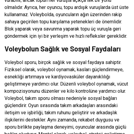
vurabilir, ancak topun her vuruşta açıkça tek bir yönü
olmalıdır. Ayrıca, her oyuncu, topu ardışık vuruşlarda üst üste
kullanamaz. Voleybolda, oyuncuların ağın üzerinden rakip
sahaya geçirilen topu karşılama yetenekleri de önemlidir.
Blok yaparak veya savunma yaparak topu üç vuruşla geri
göndermek için iyi bir yerleşim ve hızlı refleksler gereklidir.
Voleybolun Sağlık ve Sosyal Faydaları
Voleybol sporu, birçok sağlık ve sosyal faydaya sahiptir.
Fiziksel olarak, voleybol oynamak, kasları güçlendirmeye,
esnekliği artırmaya ve kardiyovasküler dayanıklılığı
geliştirmeye yardımcı olur. Düzenli voleybol oynamak, vücut
kompozisyonunu düzenler ve kilo kontrolüne yardımcı olur.
Voleybol, takım sporu olması nedeniyle sosyal bağları
güçlendirir. Oyun sırasında takım arkadaşları arasındaki
iletişim ve işbirliği, takım ruhunu geliştirir ve arkadaşlık
ilişkilerini destekler. Aynı zamanda, rekabet duygusu ve
sporu birlikte paylaşma deneyimi, oyuncular arasında güçlü