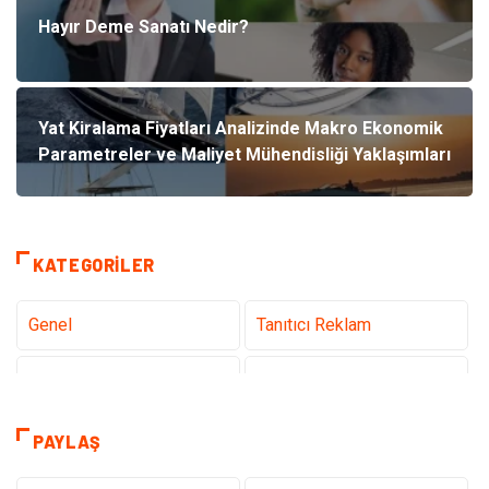
Hayır Deme Sanatı Nedir?
Yat Kiralama Fiyatları Analizinde Makro Ekonomik
Parametreler ve Maliyet Mühendisliği Yaklaşımları
KATEGORILER
Genel
Tanıtıcı Reklam
Teknoloji
Sağlık
Teknoloji & İnternet
Hukuk
PAYLAŞ