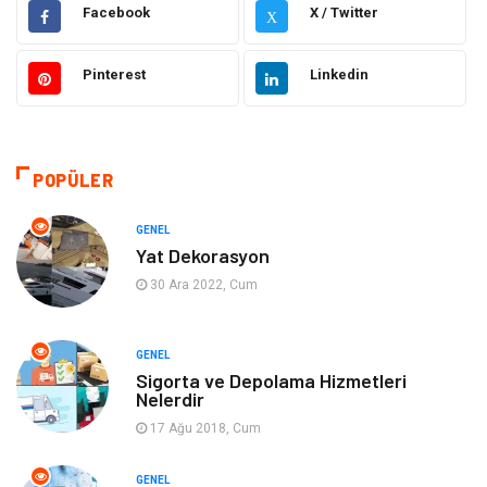
Elektrik & Elektronik
Dekorasyon
Facebook
X / Twitter
X
Güzellik ve Bakım
Eğitim
Pinterest
Linkedin
Giyim
Sağlıklı Yaşam
Makine
Otomotiv
POPÜLER
Eğitim ve Kariyer
Yeme İçme
GENEL
Yat Dekorasyon
Gıda
Organizasyon
30 Ara 2022, Cum
Spor
Moda
GENEL
Sigorta ve Depolama Hizmetleri
Tatil
Hobi
Nelerdir
17 Ağu 2018, Cum
Emlak
Gayrimenkul
GENEL