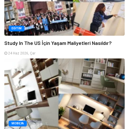
EĞITIM
Study In The US İçin Yaşam Maliyetleri Nasıldır?
24 Haz 2026, Çar
MOBILYA