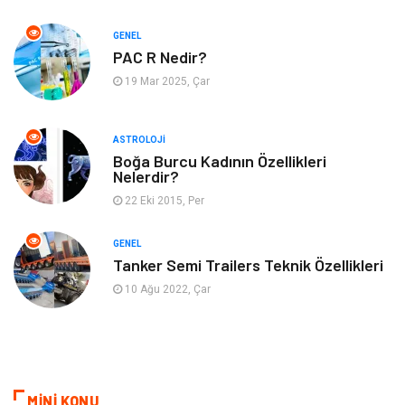
Emlak
Gayrimenkul
GENEL
Genel Kültür
Bilgisayar & Yazılım
PAC R Nedir?
19 Mar 2025, Çar
Müzik
Turizm
ASTROLOJI
Mobilya
Ev İşleri
Boğa Burcu Kadının Özellikleri
Nelerdir?
Finans
Tekstil
22 Eki 2015, Per
Aksesuar
Anne Çocuk
GENEL
Tanker Semi Trailers Teknik Özellikleri
Astroloji
Grafik Tasarım
10 Ağu 2022, Çar
Sigorta
Bebek Giyim
İnternet
Gençlik
MİNİ KONU