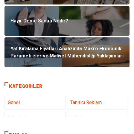
Hayır Deme Sanatı Nedir?
Yat Kiralama Fiyatları Analizinde Makro Ekonomik
Parametreler ve Maliyet Mühendisliği Yaklaşımları
KATEGORILER
Genel
Tanıtıcı Reklam
Teknoloji
Sağlık
Teknoloji & İnternet
Hukuk