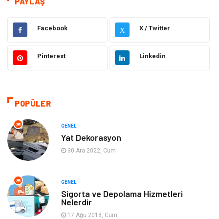
PAYLAŞ
Elektrik & Elektronik
Dekorasyon
Facebook
X / Twitter
X
Güzellik ve Bakım
Eğitim
Pinterest
Linkedin
Giyim
Sağlıklı Yaşam
Makine
Otomotiv
POPÜLER
Eğitim ve Kariyer
Yeme İçme
GENEL
Yat Dekorasyon
Gıda
Organizasyon
30 Ara 2022, Cum
Spor
Moda
GENEL
Sigorta ve Depolama Hizmetleri
Tatil
Hobi
Nelerdir
17 Ağu 2018, Cum