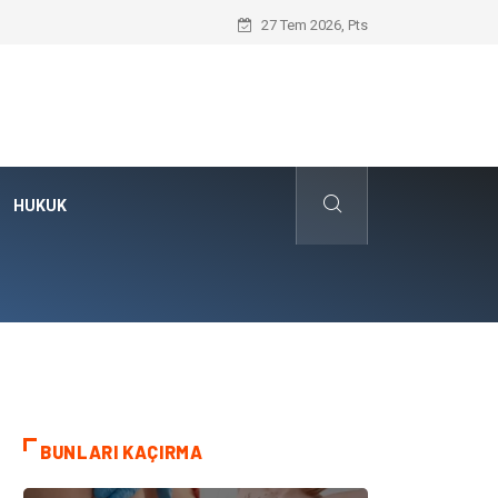
Kafes Sandık ve Peyzaj Mimarisinde Dev 
27 Tem 2026, Pts
HUKUK
BUNLARI KAÇIRMA