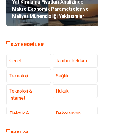
Yat Kiralama Fiyatları Analizinde
Makro Ekonomik Parametreler ve
Maliyet Mühendisliği Yaklaşımları
KATEGORILER
Genel
Tanıtıcı Reklam
Teknoloji
Sağlık
Teknoloji &
Hukuk
İnternet
Elektrik &
Dekorasyon
Elektronik
PAYLAŞ