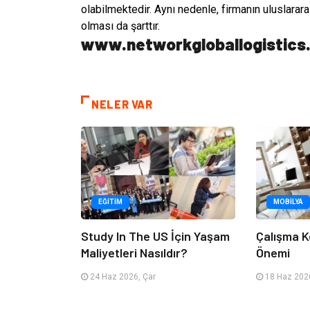
olabilmektedir. Aynı nedenle, firmanın uluslarara
olması da şarttır.
www.networkgloballogistics
NELER VAR
EĞITIM
MOBILYA
Study In The US İçin Yaşam
Çalışma K
Maliyetleri Nasıldır?
Önemi
24 Haz 2026, Çar
18 Haz 2026