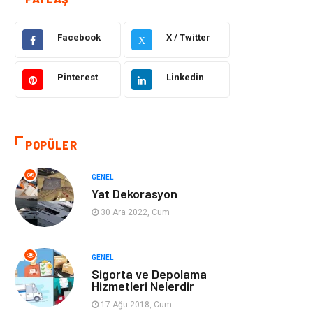
Güzellik ve Bakım
Eğitim
Facebook
X / Twitter
Giyim
Sağlıklı Yaşam
X
Makine
Otomotiv
Pinterest
Linkedin
Eğitim ve Kariyer
Yeme İçme
POPÜLER
Gıda
Organizasyon
GENEL
Spor
Moda
Yat Dekorasyon
30 Ara 2022, Cum
Tatil
Hobi
Emlak
Gayrimenkul
GENEL
Sigorta ve Depolama
Hizmetleri Nelerdir
Genel Kültür
Bilgisayar &
17 Ağu 2018, Cum
Yazılım