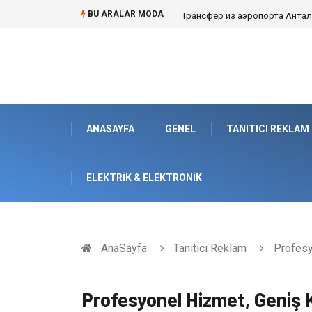
BU ARALAR MODA
Трансфер из аэропорта Анталии
ANASAYFA
GENEL
TANITICI REKLAM
ELEKTRIK & ELEKTRONIK
AnaSayfa
Tanıtıcı Reklam
Profesy
Profesyonel Hizmet, Geniş K