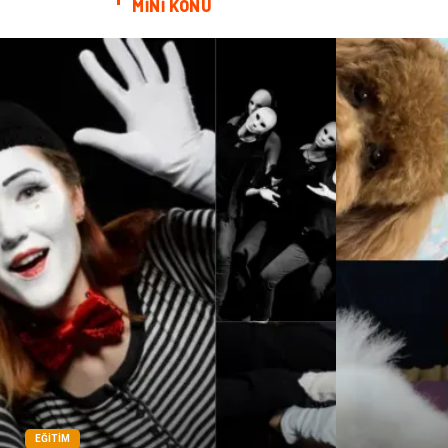
MİNİ KONU
EĞITIM