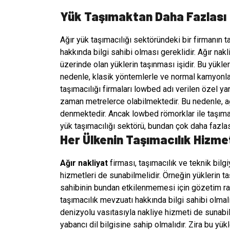
Yük Taşımaktan Daha Fazlası
Ağır yük taşımacılığı sektöründeki bir firmanı
hakkında bilgi sahibi olması gereklidir. Ağır nakli
üzerinde olan yüklerin taşınması işidir. Bu yükle
nedenle, klasik yöntemlerle ve normal kamyonlar
taşımacılığı firmaları lowbed adı verilen özel yar
zaman metrelerce olabilmektedir. Bu nedenle, ağır
denmektedir. Ancak lowbed römorklar ile taşımacı
yük taşımacılığı sektörü, bundan çok daha fazlası
Her Ülkenin Taşımacılık Hizme
Ağır nakliyat
firması, taşımacılık ve teknik bil
hizmetleri de sunabilmelidir. Örneğin yüklerin 
sahibinin bundan etkilenmemesi için gözetim rapo
taşımacılık mevzuatı hakkında bilgi sahibi olmalıd
denizyolu vasıtasıyla nakliye hizmeti de sunabili
yabancı dil bilgisine sahip olmalıdır. Zira bu yük