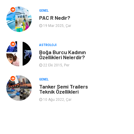
GENEL
Müzik
Turizm
PAC R Nedir?
19 Mar 2025, Çar
Mobilya
Ev İşleri
Finans
Tekstil
ASTROLOJI
Boğa Burcu Kadının
Özellikleri Nelerdir?
Aksesuar
Anne Çocuk
22 Eki 2015, Per
Astroloji
Grafik Tasarım
GENEL
Tanker Semi Trailers
Sigorta
Bebek Giyim
Teknik Özellikleri
10 Ağu 2022, Çar
İnternet
Gençlik
Tarım &
Hayvancılık