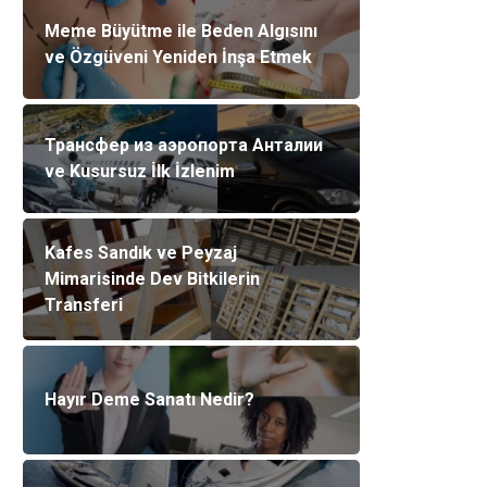
Meme Büyütme ile Beden Algısını
ve Özgüveni Yeniden İnşa Etmek
Трансфер из аэропорта Анталии
ve Kusursuz İlk İzlenim
Kafes Sandık ve Peyzaj
Mimarisinde Dev Bitkilerin
Transferi
Hayır Deme Sanatı Nedir?