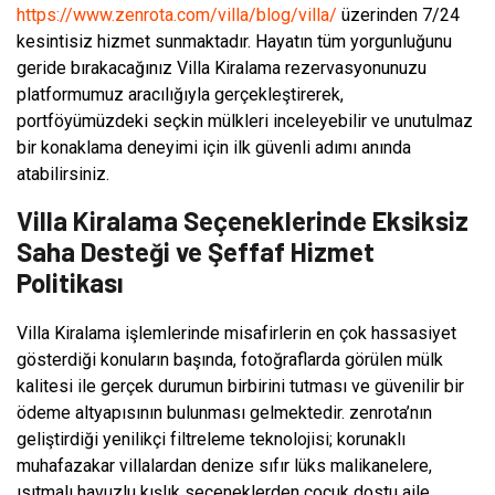
https://www.zenrota.com/villa/blog/villa/
üzerinden 7/24
kesintisiz hizmet sunmaktadır. Hayatın tüm yorgunluğunu
geride bırakacağınız Villa Kiralama rezervasyonunuzu
platformumuz aracılığıyla gerçekleştirerek,
portföyümüzdeki seçkin mülkleri inceleyebilir ve unutulmaz
bir konaklama deneyimi için ilk güvenli adımı anında
atabilirsiniz.
Villa Kiralama Seçeneklerinde Eksiksiz
Saha Desteği ve Şeffaf Hizmet
Politikası
Villa Kiralama işlemlerinde misafirlerin en çok hassasiyet
gösterdiği konuların başında, fotoğraflarda görülen mülk
kalitesi ile gerçek durumun birbirini tutması ve güvenilir bir
ödeme altyapısının bulunması gelmektedir. zenrota’nın
geliştirdiği yenilikçi filtreleme teknolojisi; korunaklı
muhafazakar villalardan denize sıfır lüks malikanelere,
ısıtmalı havuzlu kışlık seçeneklerden çocuk dostu aile