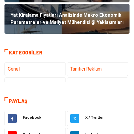
Yat Kiralama Fiyatları Analizinde Makro Ekonomik
Parametreler ve Maliyet Mühendisliği Yaklaşımları
KATEGORILER
Genel
Tanıtıcı Reklam
Teknoloji
Sağlık
Teknoloji & İnternet
Hukuk
PAYLAŞ
Elektrik & Elektronik
Dekorasyon
Facebook
X / Twitter
X
Güzellik ve Bakım
Eğitim