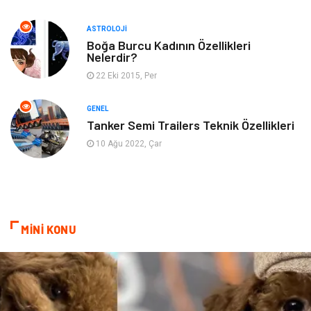
ASTROLOJI
Mobilya
Ev İşleri
Boğa Burcu Kadının Özellikleri
Nelerdir?
Finans
Tekstil
22 Eki 2015, Per
Aksesuar
Anne Çocuk
GENEL
Tanker Semi Trailers Teknik Özellikleri
Astroloji
Grafik Tasarım
10 Ağu 2022, Çar
Sigorta
Bebek Giyim
İnternet
Gençlik
MİNİ KONU
Tarım & Hayvancılık