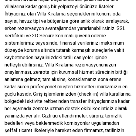
villalarına kadar geniş bir yelpazeyi önünüze listeler.
İhtiyacınız olan Villa Kiralama seçeneklerini konum, oda
sayısı, havuz tipi ve bütçenize göre anlık olarak sıralayarak,
erken rezervasyon avantajlarından yararlanabilirsiniz. SSL
sertifikalı ve 3D Secure korumalı güvenli ödeme
sistemlerimiz sayesinde, finansal verilerinizi maksimum
düzeyde koruma altında tutarak karmaşık süreçlerle vakit
kaybetmeden hayalinizdeki tatili saniyeler içinde
netleştirebilirsiniz. Villa Kiralama rezervasyonunuzun
onaylanması, zenrota için kurumsal hizmet sürecinin bittiği
anlamına gelmez; tam aksine, konaklamanız sona erene
kadar süren profesyonel müşteri hizmetleri markamızın en
güçlü kasıdır. Giriş işlemlerinizden (check-in) villa kurallarına,
bölgedeki aktivite rehberinden transfer ihtiyaçlarınıza kadar
her aşamada zenrota uzman destek ekibi kesintisiz olarak
yanınızda yer alır. Gizli ücretlendirmeler, sürpriz temizlik
bedelleri veya beklenmedik komisyonlar uygulamadan
şeffaf ticaret ilkeleriyle hareket eden firmamız, tatilinizin