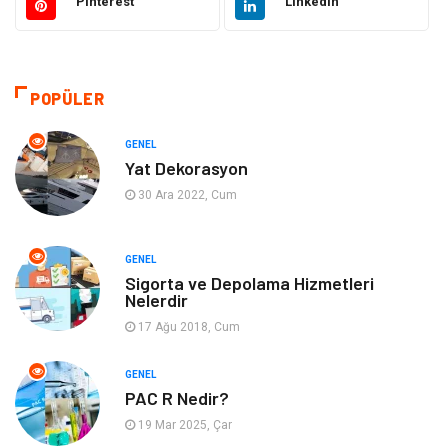
Pinterest
Linkedin
Giyim
Sağlıklı Yaşam
Makine
Otomotiv
POPÜLER
Eğitim ve Kariyer
Yeme İçme
GENEL
Yat Dekorasyon
Gıda
Organizasyon
30 Ara 2022, Cum
Spor
Moda
GENEL
Sigorta ve Depolama Hizmetleri
Tatil
Hobi
Nelerdir
17 Ağu 2018, Cum
Emlak
Gayrimenkul
GENEL
Genel Kültür
Bilgisayar & Yazılım
PAC R Nedir?
19 Mar 2025, Çar
Müzik
Turizm