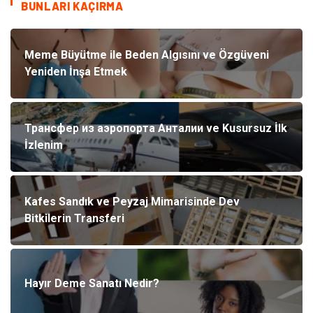
BUNLARI KAÇIRMA
Meme Büyütme ile Beden Algısını ve Özgüveni
Yeniden İnşa Etmek
Трансфер из аэропорта Анталии ve Kusursuz İlk
İzlenim
Kafes Sandık ve Peyzaj Mimarisinde Dev
Bitkilerin Transferi
Hayır Deme Sanatı Nedir?