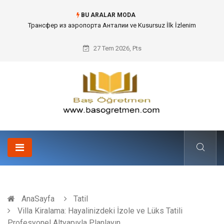
BU ARALAR MODA
Kafes Sandık ve Peyzaj Mimarisinde Dev Bitkilerin Transferi
27 Tem 2026, Pts
AnaSayfa
Tatil
Villa Kiralama: Hayalinizdeki İzole ve Lüks Tatili
Profesyonel Altyapıyla Planlayın