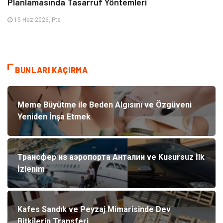
Planlamasında Tasarruf Yöntemleri
15 Haz 2026, Pts
BUNLARI KAÇIRMA
Meme Büyütme ile Beden Algısını ve Özgüveni
Yeniden İnşa Etmek
Трансфер из аэропорта Анталии ve Kusursuz İlk
İzlenim
Kafes Sandık ve Peyzaj Mimarisinde Dev
Bitkilerin Transferi