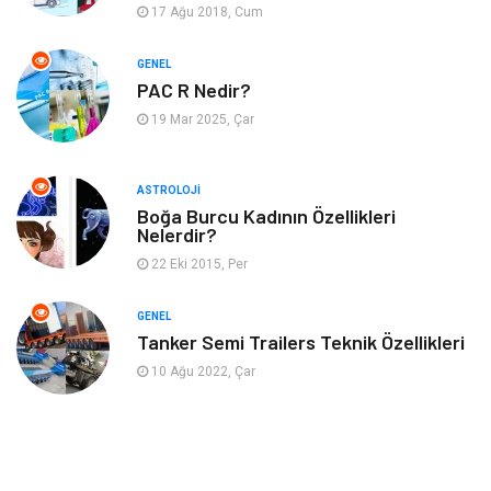
17 Ağu 2018, Cum
Emlak
Gayrimenkul
GENEL
Genel Kültür
Bilgisayar & Yazılım
PAC R Nedir?
19 Mar 2025, Çar
Müzik
Turizm
ASTROLOJI
Mobilya
Ev İşleri
Boğa Burcu Kadının Özellikleri
Nelerdir?
Finans
Tekstil
22 Eki 2015, Per
Aksesuar
Anne Çocuk
GENEL
Tanker Semi Trailers Teknik Özellikleri
Astroloji
Grafik Tasarım
10 Ağu 2022, Çar
Sigorta
Bebek Giyim
İnternet
Gençlik