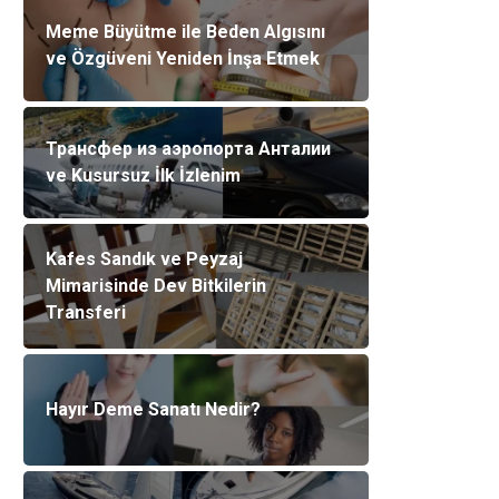
Meme Büyütme ile Beden Algısını
ve Özgüveni Yeniden İnşa Etmek
Трансфер из аэропорта Анталии
ve Kusursuz İlk İzlenim
Kafes Sandık ve Peyzaj
Mimarisinde Dev Bitkilerin
Transferi
Hayır Deme Sanatı Nedir?