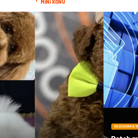
MİNİ KONU
BILGISAYAR & Y