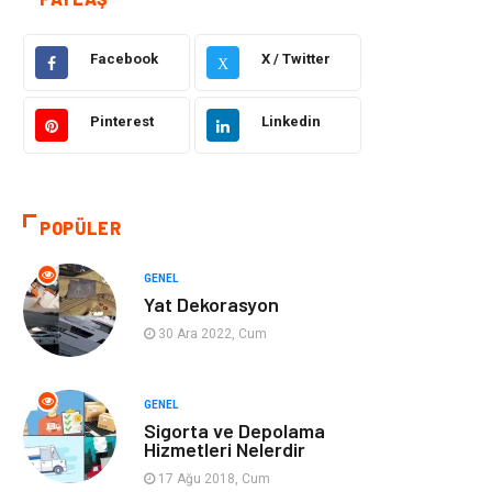
Güzellik ve Bakım
Eğitim
Facebook
X / Twitter
Giyim
Sağlıklı Yaşam
X
Makine
Otomotiv
Pinterest
Linkedin
Eğitim ve Kariyer
Yeme İçme
POPÜLER
Gıda
Organizasyon
GENEL
Spor
Moda
Yat Dekorasyon
30 Ara 2022, Cum
Tatil
Hobi
Emlak
Gayrimenkul
GENEL
Sigorta ve Depolama
Hizmetleri Nelerdir
Genel Kültür
Bilgisayar &
17 Ağu 2018, Cum
Yazılım