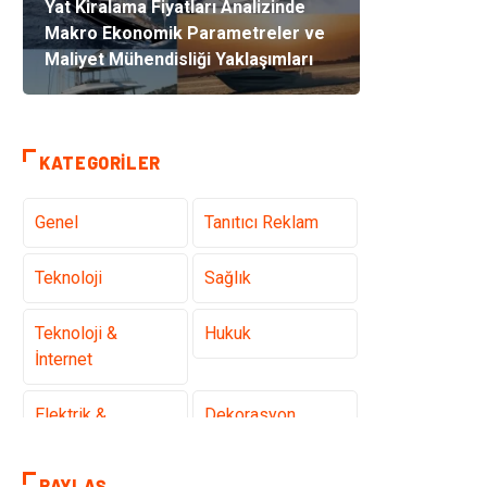
Yat Kiralama Fiyatları Analizinde
Makro Ekonomik Parametreler ve
Maliyet Mühendisliği Yaklaşımları
KATEGORILER
Genel
Tanıtıcı Reklam
Teknoloji
Sağlık
Teknoloji &
Hukuk
İnternet
Elektrik &
Dekorasyon
Elektronik
PAYLAŞ