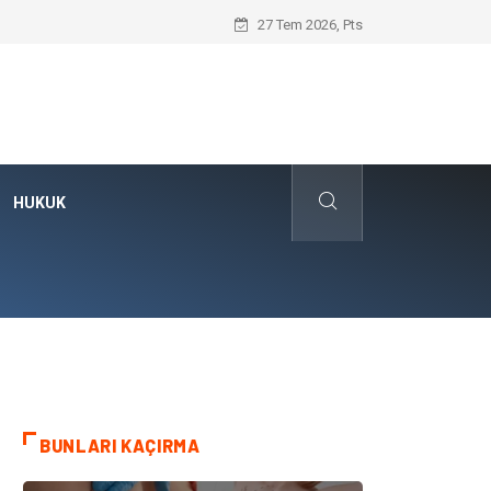
Hayır Deme Sanatı Nedir?
27 Tem 2026, Pts
HUKUK
BUNLARI KAÇIRMA