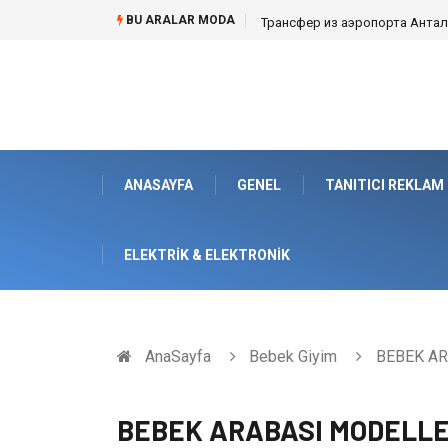
BU ARALAR MODA
Kafes Sandık ve Peyzaj Mimarisin
ANASAYFA
GENEL
TANITICI REKLAM
ELEKTRIK & ELEKTRONIK
AnaSayfa
Bebek Giyim
BEBEK AR
BEBEK ARABASI MODELLE