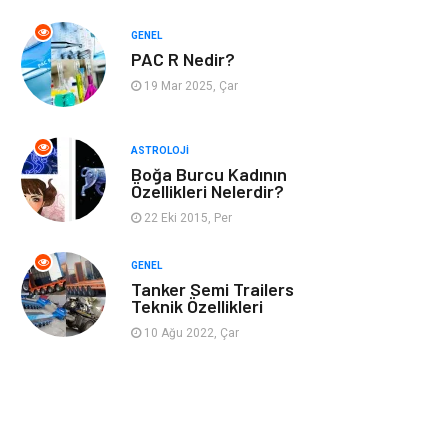
GENEL
Müzik
Turizm
PAC R Nedir?
19 Mar 2025, Çar
Mobilya
Ev İşleri
Finans
Tekstil
ASTROLOJI
Boğa Burcu Kadının
Özellikleri Nelerdir?
Aksesuar
Anne Çocuk
22 Eki 2015, Per
Astroloji
Grafik Tasarım
GENEL
Tanker Semi Trailers
Sigorta
Bebek Giyim
Teknik Özellikleri
10 Ağu 2022, Çar
İnternet
Gençlik
Tarım &
Hayvancılık