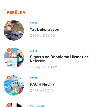
Makine
Otomotiv
POPÜLER
Eğitim ve Kariyer
Yeme İçme
GENEL
Yat Dekorasyon
Gıda
Organizasyon
30 Ara 2022, Cum
Spor
Moda
GENEL
Sigorta ve Depolama Hizmetleri
Tatil
Hobi
Nelerdir
17 Ağu 2018, Cum
Emlak
Gayrimenkul
GENEL
Genel Kültür
Bilgisayar & Yazılım
PAC R Nedir?
19 Mar 2025, Çar
Müzik
Turizm
ASTROLOJI