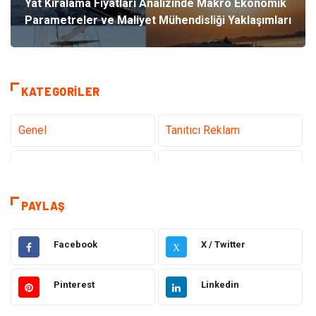
Yat Kiralama Fiyatları Analizinde Makro Ekonomik
Parametreler ve Maliyet Mühendisliği Yaklaşımları
KATEGORILER
Genel
Tanıtıcı Reklam
Teknoloji
Sağlık
Teknoloji & İnternet
Hukuk
PAYLAŞ
Elektrik & Elektronik
Dekorasyon
Facebook
X / Twitter
X
Güzellik ve Bakım
Eğitim
Pinterest
Linkedin
Giyim
Sağlıklı Yaşam