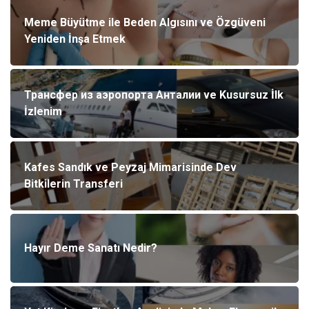
Meme Büyütme ile Beden Algısını ve Özgüveni
Yeniden İnşa Etmek
Трансфер из аэропорта Анталии ve Kusursuz İlk
İzlenim
Kafes Sandık ve Peyzaj Mimarisinde Dev
Bitkilerin Transferi
Hayır Deme Sanatı Nedir?