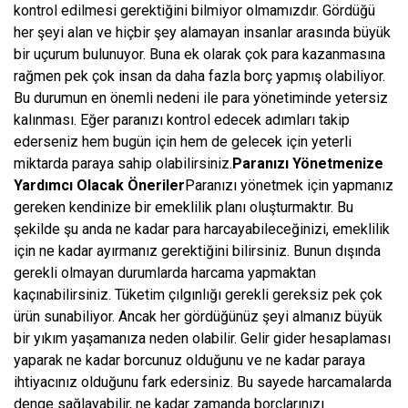
kontrol edilmesi gerektiğini bilmiyor olmamızdır. Gördüğü
her şeyi alan ve hiçbir şey alamayan insanlar arasında büyük
bir uçurum bulunuyor. Buna ek olarak çok para kazanmasına
rağmen pek çok insan da daha fazla borç yapmış olabiliyor.
Bu durumun en önemli nedeni ile para yönetiminde yetersiz
kalınması. Eğer paranızı kontrol edecek adımları takip
ederseniz hem bugün için hem de gelecek için yeterli
miktarda paraya sahip olabilirsiniz.
Paranızı Yönetmenize
Yardımcı Olacak Öneriler
Paranızı yönetmek için yapmanız
gereken kendinize bir emeklilik planı oluşturmaktır. Bu
şekilde şu anda ne kadar para harcayabileceğinizi, emeklilik
için ne kadar ayırmanız gerektiğini bilirsiniz. Bunun dışında
gerekli olmayan durumlarda harcama yapmaktan
kaçınabilirsiniz. Tüketim çılgınlığı gerekli gereksiz pek çok
ürün sunabiliyor. Ancak her gördüğünüz şeyi almanız büyük
bir yıkım yaşamanıza neden olabilir. Gelir gider hesaplaması
yaparak ne kadar borcunuz olduğunu ve ne kadar paraya
ihtiyacınız olduğunu fark edersiniz. Bu sayede harcamalarda
denge sağlayabilir, ne kadar zamanda borçlarınızı