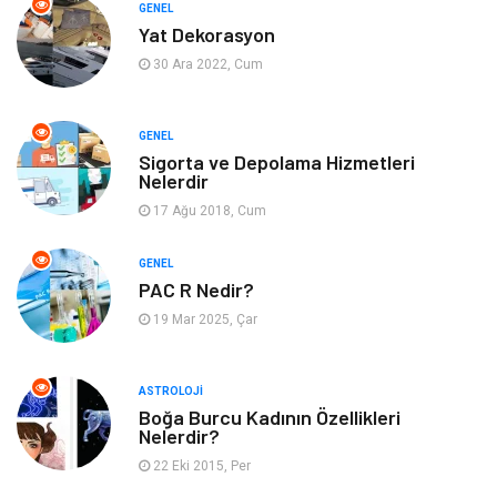
Eğitim ve Kariyer
Yeme İçme
GENEL
Yat Dekorasyon
Gıda
Organizasyon
30 Ara 2022, Cum
Spor
Moda
GENEL
Sigorta ve Depolama Hizmetleri
Tatil
Hobi
Nelerdir
17 Ağu 2018, Cum
Emlak
Gayrimenkul
GENEL
Genel Kültür
Bilgisayar & Yazılım
PAC R Nedir?
19 Mar 2025, Çar
Müzik
Turizm
ASTROLOJI
Mobilya
Ev İşleri
Boğa Burcu Kadının Özellikleri
Nelerdir?
Finans
Tekstil
22 Eki 2015, Per