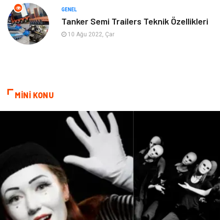
Aksesuar
Anne Çocuk
GENEL
Tanker Semi Trailers Teknik Özellikleri
Astroloji
Grafik Tasarım
10 Ağu 2022, Çar
Sigorta
Bebek Giyim
İnternet
Gençlik
MİNİ KONU
Tarım & Hayvancılık