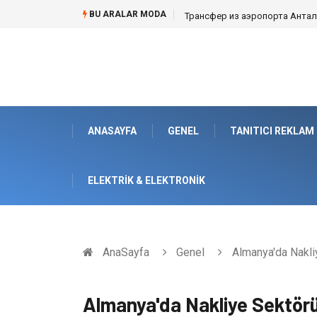
BU ARALAR MODA
Kafes Sandık ve Peyzaj Mimarisin
ANASAYFA
GENEL
TANITICI REKLAM
ELEKTRIK & ELEKTRONIK
AnaSayfa
Genel
Almanya'da Nakliy
Almanya'da Nakliye Sektörü 