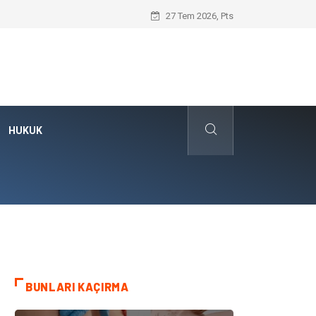
Hayır Deme Sanatı Nedir?
27 Tem 2026, Pts
HUKUK
BUNLARI KAÇIRMA