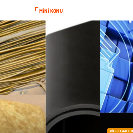
MİNİ KONU
BILGISAYAR & Y