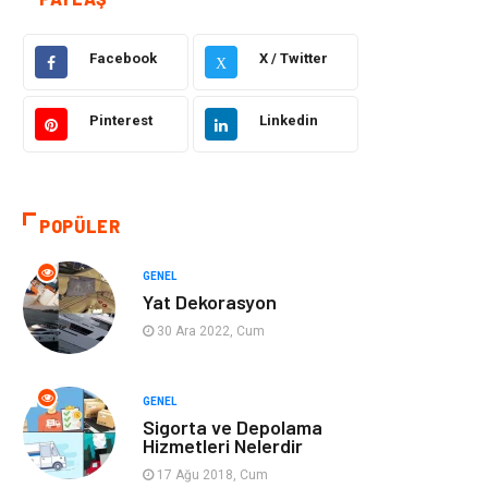
Güzellik ve Bakım
Eğitim
Facebook
X / Twitter
Giyim
Sağlıklı Yaşam
X
Makine
Otomotiv
Pinterest
Linkedin
Eğitim ve Kariyer
Yeme İçme
POPÜLER
Gıda
Organizasyon
GENEL
Spor
Moda
Yat Dekorasyon
30 Ara 2022, Cum
Tatil
Hobi
Emlak
Gayrimenkul
GENEL
Sigorta ve Depolama
Hizmetleri Nelerdir
Genel Kültür
Bilgisayar &
17 Ağu 2018, Cum
Yazılım