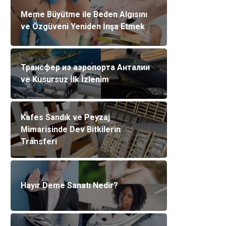
Meme Büyütme ile Beden Algısını
ve Özgüveni Yeniden İnşa Etmek
Трансфер из аэропорта Анталии
ve Kusursuz İlk İzlenim
Kafes Sandık ve Peyzaj
Mimarisinde Dev Bitkilerin
Transferi
Hayır Deme Sanatı Nedir?