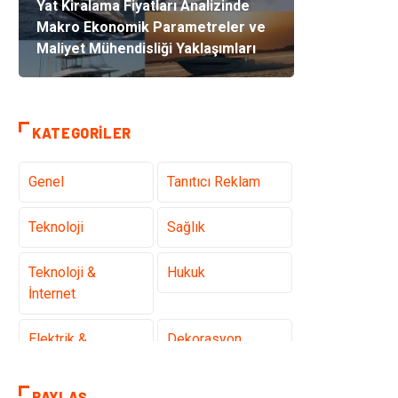
Yat Kiralama Fiyatları Analizinde
Makro Ekonomik Parametreler ve
Maliyet Mühendisliği Yaklaşımları
KATEGORILER
Genel
Tanıtıcı Reklam
Teknoloji
Sağlık
Teknoloji &
Hukuk
İnternet
Elektrik &
Dekorasyon
Elektronik
PAYLAŞ