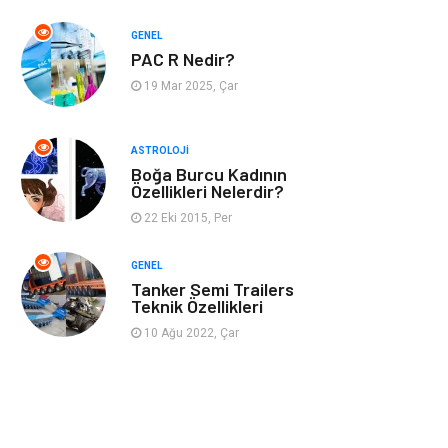
GENEL
Müzik
Turizm
PAC R Nedir?
19 Mar 2025, Çar
Mobilya
Ev İşleri
Finans
Tekstil
ASTROLOJI
Boğa Burcu Kadının
Özellikleri Nelerdir?
Aksesuar
Anne Çocuk
22 Eki 2015, Per
Astroloji
Grafik Tasarım
GENEL
Tanker Semi Trailers
Sigorta
Bebek Giyim
Teknik Özellikleri
10 Ağu 2022, Çar
İnternet
Gençlik
Tarım &
Hayvancılık