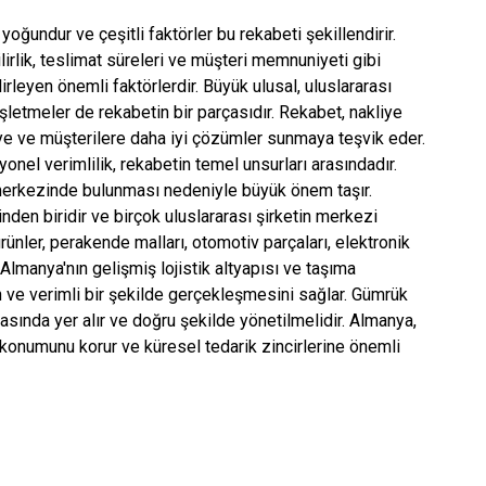
ğundur ve çeşitli faktörler bu rekabeti şekillendirir.
ilirlik, teslimat süreleri ve müşteri memnuniyeti gibi
lirleyen önemli faktörlerdir. Büyük ulusal, uluslararası
 işletmeler de rekabetin bir parçasıdır. Rekabet, nakliye
meye ve müşterilere daha iyi çözümler sunmaya teşvik eder.
yonel verimlilik, rekabetin temel unsurları arasındadır.
merkezinde bulunması nedeniyle büyük önem taşır.
nden biridir ve birçok uluslararası şirketin merkezi
ünler, perakende malları, otomotiv parçaları, elektronik
. Almanya'nın gelişmiş lojistik altyapısı ve taşıma
kin ve verimli bir şekilde gerçekleşmesini sağlar. Gümrük
arasında yer alır ve doğru şekilde yönetilmelidir. Almanya,
i konumunu korur ve küresel tedarik zincirlerine önemli