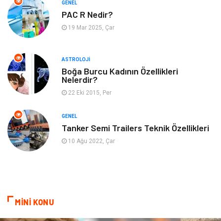
GENEL
Genel Kültür
Bilgisayar & Yazılım
PAC R Nedir?
19 Mar 2025, Çar
Müzik
Turizm
ASTROLOJI
Mobilya
Ev İşleri
Boğa Burcu Kadının Özellikleri
Nelerdir?
Finans
Tekstil
22 Eki 2015, Per
Aksesuar
Anne Çocuk
GENEL
Tanker Semi Trailers Teknik Özellikleri
Astroloji
Grafik Tasarım
10 Ağu 2022, Çar
Sigorta
Bebek Giyim
İnternet
Gençlik
MİNİ KONU
Tarım & Hayvancılık