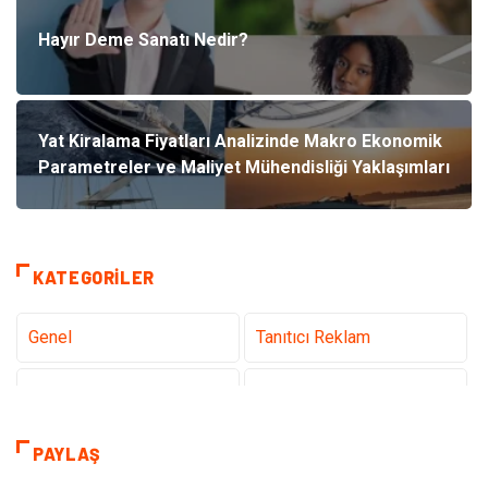
Hayır Deme Sanatı Nedir?
Yat Kiralama Fiyatları Analizinde Makro Ekonomik
Parametreler ve Maliyet Mühendisliği Yaklaşımları
KATEGORILER
Genel
Tanıtıcı Reklam
Teknoloji
Sağlık
Teknoloji & İnternet
Hukuk
PAYLAŞ