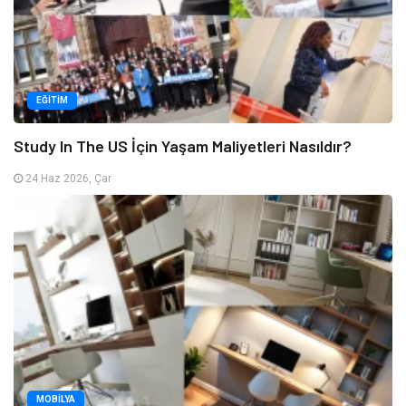
EĞITIM
Study In The US İçin Yaşam Maliyetleri Nasıldır?
24 Haz 2026, Çar
MOBILYA