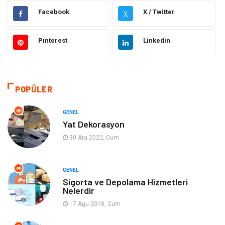
Elektrik & Elektronik
Dekorasyon
Facebook
X / Twitter
X
Güzellik ve Bakım
Eğitim
Pinterest
Linkedin
Giyim
Sağlıklı Yaşam
Makine
Otomotiv
POPÜLER
Eğitim ve Kariyer
Yeme İçme
GENEL
Yat Dekorasyon
Gıda
Organizasyon
30 Ara 2022, Cum
Spor
Moda
GENEL
Sigorta ve Depolama Hizmetleri
Tatil
Hobi
Nelerdir
17 Ağu 2018, Cum
Emlak
Gayrimenkul