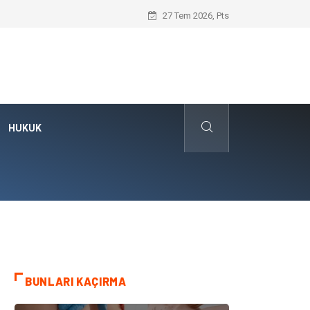
Hayır Deme Sanatı Nedir?
27 Tem 2026, Pts
HUKUK
BUNLARI KAÇIRMA