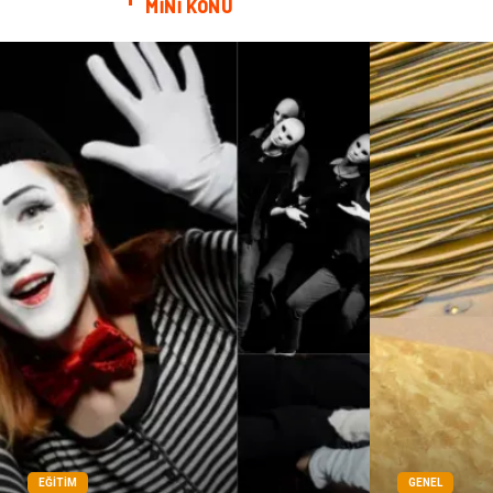
MİNİ KONU
EĞITIM
GENEL