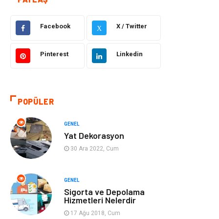
Güzellik ve Bakım
Eğitim
Facebook
X / Twitter
Giyim
Sağlıklı Yaşam
X
Makine
Otomotiv
Pinterest
Linkedin
Eğitim ve Kariyer
Yeme İçme
POPÜLER
Gıda
Organizasyon
GENEL
Spor
Moda
Yat Dekorasyon
30 Ara 2022, Cum
Tatil
Hobi
Emlak
Gayrimenkul
GENEL
Sigorta ve Depolama
Hizmetleri Nelerdir
Genel Kültür
Bilgisayar &
17 Ağu 2018, Cum
Yazılım