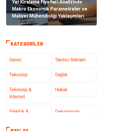
Yat Kiralama Fiyatları Analizinde
Makro Ekonomik Parametreler ve
Maliyet Mühendisliği Yaklaşımları
KATEGORILER
Genel
Tanıtıcı Reklam
Teknoloji
Sağlık
Teknoloji &
Hukuk
İnternet
Elektrik &
Dekorasyon
Elektronik
PAYLAŞ