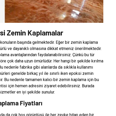
ksi Zemin Kaplamalar
konuların başında gelmektedir. Eğer bir zemin kaplama
ürlü ve dayanıklı olmasına dikkat etmeniz önerilmektedir.
ama avantajlarından faydalanabilirsiniz. Çünkü bu tür
re çok daha uzun ömürlüdür. Her hangi bir şekilde kırılma
 nedenle fabrika gibi alanlarda da sıklıkla kullanımı
rleri genelde birkaç yıl ile sınırlı iken epoksi zemin
adır. Bu nedenle tamamen kalıcı bir zemin kaplama için bu
ntisi için hemen adresini ziyaret edebilirsiniz. Burada
hizmetler en iyi şekilde sunulur.
aplama Fiyatları
nda da çok hoş görüntüsü ile her zevke hitap eden bir