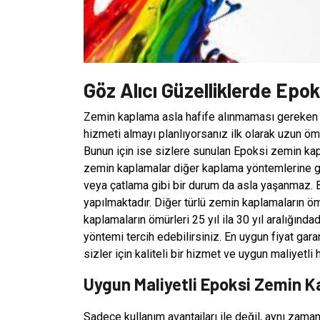
Göz Alıcı Güzelliklerde Epo
Zemin kaplama asla hafife alınmaması gereken 
hizmeti almayı planlıyorsanız ilk olarak uzun öm
Bunun için ise sizlere sunulan Epoksi zemin kapl
zemin kaplamalar diğer kaplama yöntemlerine gö
veya çatlama gibi bir durum da asla yaşanmaz. Bu
yapılmaktadır. Diğer türlü zemin kaplamaların ömü
kaplamaların ömürleri 25 yıl ila 30 yıl aralığınd
yöntemi tercih edebilirsiniz. En uygun fiyat gara
sizler için kaliteli bir hizmet ve uygun maliyetli 
Uygun Maliyetli Epoksi Zemin K
Sadece kullanım avantajları ile değil, aynı zama