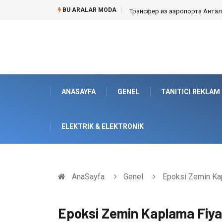
BU ARALAR MODA
Kafes Sandık ve Peyzaj Mimarisin
ANASAYFA
GENEL
TANITICI REKLAM
ELEKTRIK & ELEKTRONIK
AnaSayfa
Genel
Epoksi Zemin Kap
Epoksi Zemin Kaplama Fiyat