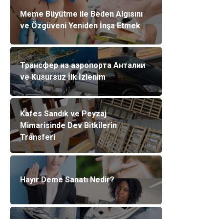
Meme Büyütme ile Beden Algısını
ve Özgüveni Yeniden İnşa Etmek
Трансфер из аэропорта Анталии
ve Kusursuz İlk İzlenim
Kafes Sandık ve Peyzaj
Mimarisinde Dev Bitkilerin
Transferi
Hayır Deme Sanatı Nedir?