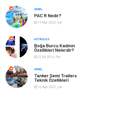
GENEL
Müzik
Turizm
PAC R Nedir?
19 Mar 2025, Çar
Mobilya
Ev İşleri
Finans
Tekstil
ASTROLOJI
Boğa Burcu Kadının
Özellikleri Nelerdir?
Aksesuar
Anne Çocuk
22 Eki 2015, Per
Astroloji
Grafik Tasarım
GENEL
Tanker Semi Trailers
Sigorta
Bebek Giyim
Teknik Özellikleri
10 Ağu 2022, Çar
İnternet
Gençlik
Tarım &
Hayvancılık