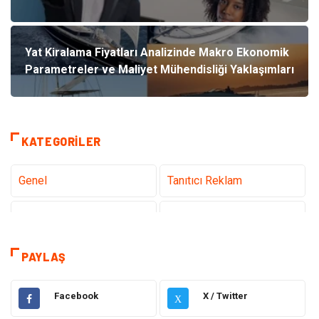
Yat Kiralama Fiyatları Analizinde Makro Ekonomik
Parametreler ve Maliyet Mühendisliği Yaklaşımları
KATEGORILER
Genel
Tanıtıcı Reklam
Teknoloji
Sağlık
Teknoloji & İnternet
Hukuk
PAYLAŞ
Elektrik & Elektronik
Dekorasyon
Facebook
X / Twitter
X