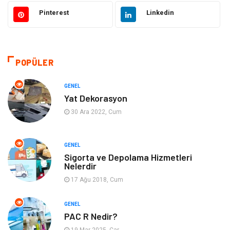
Güzellik ve Bakım
Eğitim
Pinterest
Linkedin
Giyim
Sağlıklı Yaşam
Makine
Otomotiv
POPÜLER
Eğitim ve Kariyer
Yeme İçme
GENEL
Yat Dekorasyon
Gıda
Organizasyon
30 Ara 2022, Cum
Spor
Moda
GENEL
Sigorta ve Depolama Hizmetleri
Tatil
Hobi
Nelerdir
17 Ağu 2018, Cum
Emlak
Gayrimenkul
GENEL
Genel Kültür
Bilgisayar & Yazılım
PAC R Nedir?