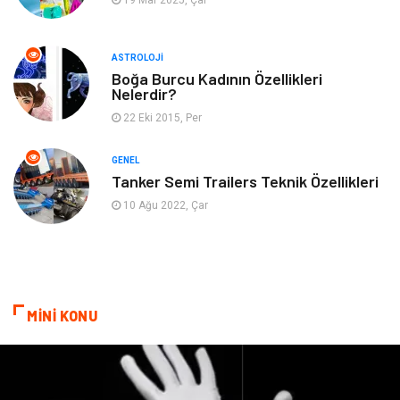
19 Mar 2025, Çar
Müzik
Turizm
ASTROLOJI
Mobilya
Ev İşleri
Boğa Burcu Kadının Özellikleri
Nelerdir?
Finans
Tekstil
22 Eki 2015, Per
Aksesuar
Anne Çocuk
GENEL
Tanker Semi Trailers Teknik Özellikleri
Astroloji
Grafik Tasarım
10 Ağu 2022, Çar
Sigorta
Bebek Giyim
İnternet
Gençlik
MİNİ KONU
Tarım & Hayvancılık