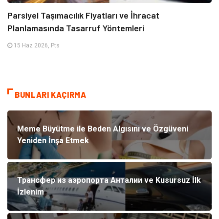
Parsiyel Taşımacılık Fiyatları ve İhracat
Planlamasında Tasarruf Yöntemleri
15 Haz 2026, Pts
BUNLARI KAÇIRMA
Meme Büyütme ile Beden Algısını ve Özgüveni
Yeniden İnşa Etmek
Трансфер из аэропорта Анталии ve Kusursuz İlk
İzlenim