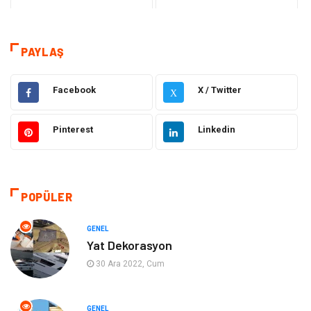
Teknoloji
Sağlık
Teknoloji & İnternet
Hukuk
PAYLAŞ
Elektrik & Elektronik
Dekorasyon
Facebook
X / Twitter
X
Güzellik ve Bakım
Eğitim
Pinterest
Linkedin
Giyim
Sağlıklı Yaşam
Makine
Otomotiv
POPÜLER
Eğitim ve Kariyer
Yeme İçme
GENEL
Yat Dekorasyon
Gıda
Organizasyon
30 Ara 2022, Cum
Spor
Moda
GENEL