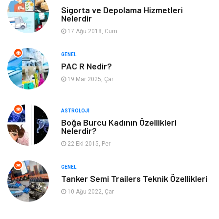
Sigorta ve Depolama Hizmetleri
Tatil
Hobi
Nelerdir
17 Ağu 2018, Cum
Emlak
Gayrimenkul
GENEL
Genel Kültür
Bilgisayar & Yazılım
PAC R Nedir?
19 Mar 2025, Çar
Müzik
Turizm
ASTROLOJI
Mobilya
Ev İşleri
Boğa Burcu Kadının Özellikleri
Nelerdir?
Finans
Tekstil
22 Eki 2015, Per
Aksesuar
Anne Çocuk
GENEL
Tanker Semi Trailers Teknik Özellikleri
Astroloji
Grafik Tasarım
10 Ağu 2022, Çar
Sigorta
Bebek Giyim