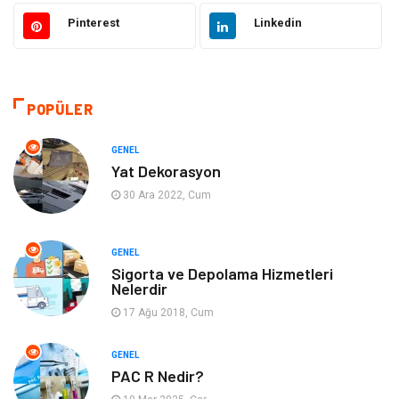
Güzellik ve Bakım
Eğitim
Pinterest
Linkedin
Giyim
Sağlıklı Yaşam
Makine
Otomotiv
POPÜLER
Eğitim ve Kariyer
Yeme İçme
GENEL
Yat Dekorasyon
Gıda
Organizasyon
30 Ara 2022, Cum
Spor
Moda
GENEL
Sigorta ve Depolama Hizmetleri
Tatil
Hobi
Nelerdir
17 Ağu 2018, Cum
Emlak
Gayrimenkul
GENEL
Genel Kültür
Bilgisayar & Yazılım
PAC R Nedir?