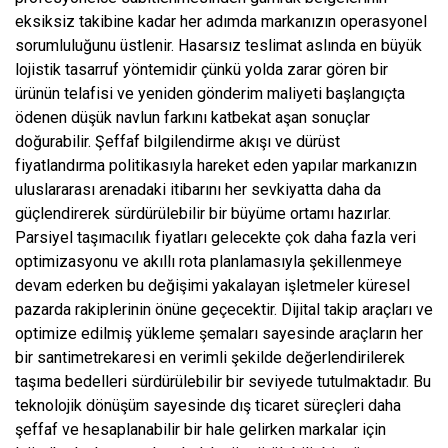
eksiksiz takibine kadar her adımda markanızın operasyonel
sorumluluğunu üstlenir. Hasarsız teslimat aslında en büyük
lojistik tasarruf yöntemidir çünkü yolda zarar gören bir
ürünün telafisi ve yeniden gönderim maliyeti başlangıçta
ödenen düşük navlun farkını katbekat aşan sonuçlar
doğurabilir. Şeffaf bilgilendirme akışı ve dürüst
fiyatlandırma politikasıyla hareket eden yapılar markanızın
uluslararası arenadaki itibarını her sevkiyatta daha da
güçlendirerek sürdürülebilir bir büyüme ortamı hazırlar.
Parsiyel taşımacılık fiyatları gelecekte çok daha fazla veri
optimizasyonu ve akıllı rota planlamasıyla şekillenmeye
devam ederken bu değişimi yakalayan işletmeler küresel
pazarda rakiplerinin önüne geçecektir. Dijital takip araçları ve
optimize edilmiş yükleme şemaları sayesinde araçların her
bir santimetrekaresi en verimli şekilde değerlendirilerek
taşıma bedelleri sürdürülebilir bir seviyede tutulmaktadır. Bu
teknolojik dönüşüm sayesinde dış ticaret süreçleri daha
şeffaf ve hesaplanabilir bir hale gelirken markalar için