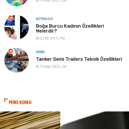
19 Mar 2025, Çar
Müzik
Turizm
ASTROLOJI
Mobilya
Ev İşleri
Boğa Burcu Kadının Özellikleri
Nelerdir?
Finans
Tekstil
22 Eki 2015, Per
Aksesuar
Anne Çocuk
GENEL
Tanker Semi Trailers Teknik Özellikleri
Astroloji
Grafik Tasarım
10 Ağu 2022, Çar
Sigorta
Bebek Giyim
İnternet
Gençlik
MİNİ KONU
Tarım & Hayvancılık