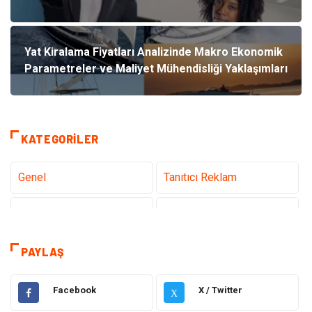
Yat Kiralama Fiyatları Analizinde Makro Ekonomik
Parametreler ve Maliyet Mühendisliği Yaklaşımları
KATEGORILER
Genel
Tanıtıcı Reklam
Teknoloji
Sağlık
Teknoloji & İnternet
Hukuk
PAYLAŞ
Elektrik & Elektronik
Dekorasyon
Facebook
X / Twitter
X