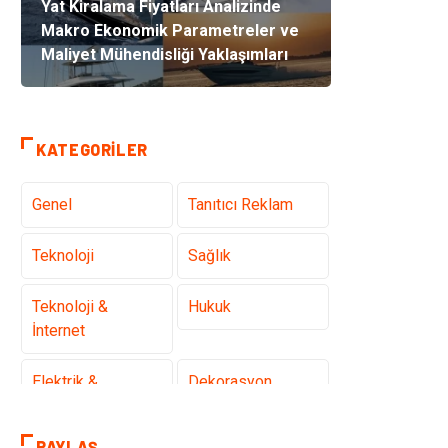
Yat Kiralama Fiyatları Analizinde
Makro Ekonomik Parametreler ve
Maliyet Mühendisliği Yaklaşımları
KATEGORILER
Genel
Tanıtıcı Reklam
Teknoloji
Sağlık
Teknoloji &
Hukuk
İnternet
Elektrik &
Dekorasyon
Elektronik
PAYLAŞ