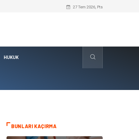
Kafes Sandık ve Peyzaj Mimarisinde Dev 
27 Tem 2026, Pts
HUKUK
BUNLARI KAÇIRMA