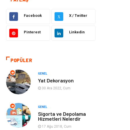
Güzellik ve Bakım
Eğitim
Facebook
X / Twitter
Giyim
Sağlıklı Yaşam
X
Makine
Otomotiv
Pinterest
Linkedin
Eğitim ve Kariyer
Yeme İçme
POPÜLER
Gıda
Organizasyon
GENEL
Spor
Moda
Yat Dekorasyon
30 Ara 2022, Cum
Tatil
Hobi
Emlak
Gayrimenkul
GENEL
Sigorta ve Depolama
Hizmetleri Nelerdir
Genel Kültür
Bilgisayar &
17 Ağu 2018, Cum
Yazılım