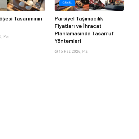
GENEL
öşesi Tasarımının
Parsiyel Taşımacılık
Fiyatları ve İhracat
Planlamasında Tasarruf
, Per
Yöntemleri
15 Haz 2026, Pts