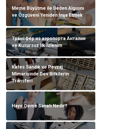
Meme Büyütme ile Beden Algısını
ve Özgüveni Yeniden İnşa Etmek
Трансфер из аэропорта Анталии
ve Kusursuz İlk İzlenim
Kafes Sandık ve Peyzaj
Mimarisinde Dev Bitkilerin
Transferi
Hayır Deme Sanatı Nedir?