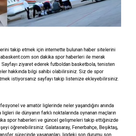
lerini takip etmek için internette bulunan haber sitelerini
dyabaskent.com son dakika spor haberleri ile merak
or. Sayfayı ziyaret ederek futboldan basketbola, tenisten
r hakkında bilgi sahibi olabilirsiniz. Siz de spor
etmek istiyorsanız sayfayı takip listenize ekleyebilirsiniz.
ofesyonel ve amatör liglerinde neler yaşandığını anında
ligleri ile dünyanın farklı noktalarında oynanan maçların
ika spor haberleri ve güncel gelişmeleri takip ettiğinizde
 şeyi öğrenebilirsiniz. Galatasaray, Fenerbahçe, Beşiktaş,
transfer sürecinde yaşananları, ligdeki son durumu son