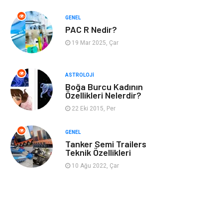
GENEL
Müzik
Turizm
PAC R Nedir?
19 Mar 2025, Çar
Mobilya
Ev İşleri
Finans
Tekstil
ASTROLOJI
Boğa Burcu Kadının
Özellikleri Nelerdir?
Aksesuar
Anne Çocuk
22 Eki 2015, Per
Astroloji
Grafik Tasarım
GENEL
Tanker Semi Trailers
Sigorta
Bebek Giyim
Teknik Özellikleri
10 Ağu 2022, Çar
İnternet
Gençlik
Tarım &
Hayvancılık