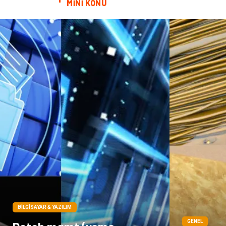
MİNİ KONU
BILGISAYAR & YAZILIM
GENEL