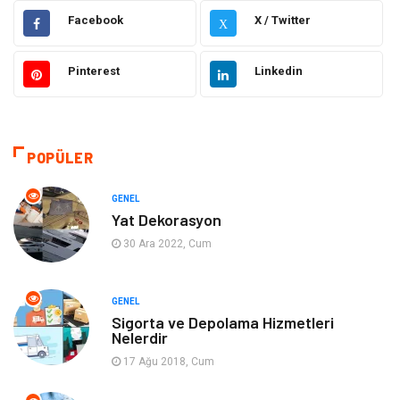
Elektrik & Elektronik
Dekorasyon
Facebook
X / Twitter
X
Güzellik ve Bakım
Eğitim
Pinterest
Linkedin
Giyim
Sağlıklı Yaşam
Makine
Otomotiv
POPÜLER
Eğitim ve Kariyer
Yeme İçme
GENEL
Yat Dekorasyon
Gıda
Organizasyon
30 Ara 2022, Cum
Spor
Moda
GENEL
Sigorta ve Depolama Hizmetleri
Tatil
Hobi
Nelerdir
17 Ağu 2018, Cum
Emlak
Gayrimenkul