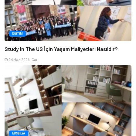
EĞITIM
Study In The US İçin Yaşam Maliyetleri Nasıldır?
24 Haz 2026, Çar
MOBILYA