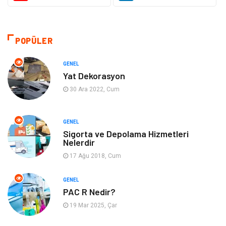
Giyim
Sağlıklı Yaşam
Makine
Otomotiv
POPÜLER
Eğitim ve Kariyer
Yeme İçme
GENEL
Yat Dekorasyon
Gıda
Organizasyon
30 Ara 2022, Cum
Spor
Moda
GENEL
Sigorta ve Depolama Hizmetleri
Tatil
Hobi
Nelerdir
17 Ağu 2018, Cum
Emlak
Gayrimenkul
GENEL
Genel Kültür
Bilgisayar & Yazılım
PAC R Nedir?
19 Mar 2025, Çar
Müzik
Turizm