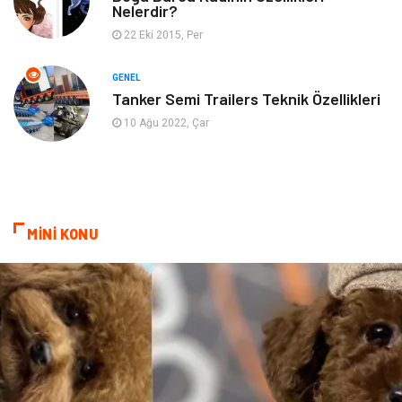
Nelerdir?
Finans
Tekstil
22 Eki 2015, Per
Aksesuar
Anne Çocuk
GENEL
Tanker Semi Trailers Teknik Özellikleri
Astroloji
Grafik Tasarım
10 Ağu 2022, Çar
Sigorta
Bebek Giyim
İnternet
Gençlik
MİNİ KONU
Tarım & Hayvancılık