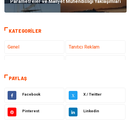
Parametreler ve Maliyet Mühendisliği Yaklaşımları
KATEGORILER
Genel
Tanıtıcı Reklam
Teknoloji
Sağlık
Teknoloji & İnternet
Hukuk
PAYLAŞ
Elektrik & Elektronik
Dekorasyon
Facebook
X / Twitter
X
Güzellik ve Bakım
Eğitim
Pinterest
Linkedin
Giyim
Sağlıklı Yaşam