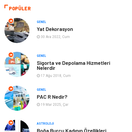
Makine
Otomotiv
POPÜLER
Eğitim ve Kariyer
Yeme İçme
GENEL
Yat Dekorasyon
Gıda
Organizasyon
30 Ara 2022, Cum
Spor
Moda
GENEL
Sigorta ve Depolama Hizmetleri
Tatil
Hobi
Nelerdir
17 Ağu 2018, Cum
Emlak
Gayrimenkul
GENEL
Genel Kültür
Bilgisayar & Yazılım
PAC R Nedir?
19 Mar 2025, Çar
Müzik
Turizm
ASTROLOJI
Mobilya
Ev İşleri
Boğa Burcu Kadının Özellikleri