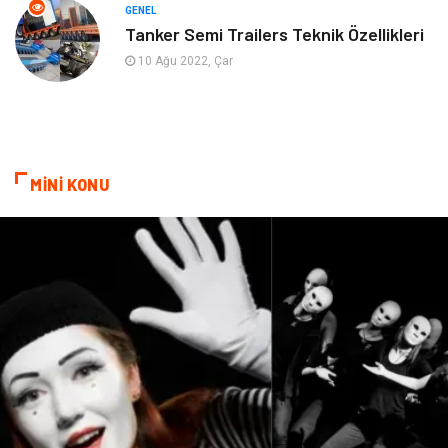
Aksesuar
Anne Çocuk
GENEL
Tanker Semi Trailers Teknik Özellikleri
Astroloji
Grafik Tasarım
10 Ağu 2022, Çar
Sigorta
Bebek Giyim
İnternet
Gençlik
MİNİ KONU
Tarım & Hayvancılık