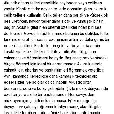
Akustik gitarın telleri genellikle naylondan veya çelikten
yapılır. Klasik gitarlar naylon tellerle donatılmışken, akustik
çelik tellerle kullanılır. Çelik teller, daha parlak ve yüksek bir
ses üretirken, naylon teller daha sıcak ve yumuşak bir tını
sağlar. Akustik gitarın en önemli özelliklerinden biri ses
delikleridir. Gövdenin üst kısmında bulunan bu delikler, teller
tarafından üretilen sesin rezonansını artırır ve daha geniş bir
sese dönüştürür. Bu deliklerin şekli ve boyutu da sesin
karakteristik özelliklerini etkileyebilir. Akustik gitarın
çalınması ve öğrenilmesi kolaydır. Başlangıç seviyesindeki
birçok öğrenci için ideal bir enstrümandır. Akustik gitarla
çalmak için, akorları ve basit ritimleri öğrenmek yeterlidir.
Aynı zamanda ilerledikçe daha karmaşık teknikler, arp
egzersizleri ve sololar da çalınabilir. Akustik gitar,
benzersiz sesi ve kolay çalınabilirliğiyle müzik dünyasında
özel bir yere sahip bir enstrümandır. Her seviyeden
müzisyen için çeşitli imkanlar sunar. Eğer müziğe ilgi
duyuyor ve çalmayı öğrenmek istiyorsanız, akustik gitar
kesinlikle tercih edebileceğiniz harika bir enstrümandır.