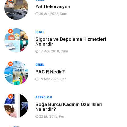
Yat Dekorasyon
Gıda
Organizasyon
30 Ara 2022, Cum
Spor
Moda
GENEL
Sigorta ve Depolama Hizmetleri
Tatil
Hobi
Nelerdir
17 Ağu 2018, Cum
Emlak
Gayrimenkul
GENEL
Genel Kültür
Bilgisayar & Yazılım
PAC R Nedir?
19 Mar 2025, Çar
Müzik
Turizm
ASTROLOJI
Mobilya
Ev İşleri
Boğa Burcu Kadının Özellikleri
Nelerdir?
Finans
Tekstil
22 Eki 2015, Per