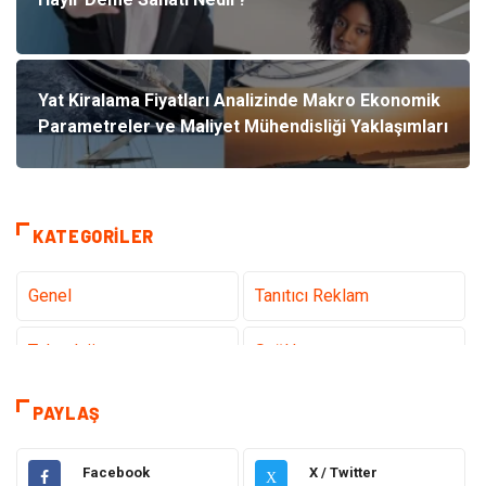
Yat Kiralama Fiyatları Analizinde Makro Ekonomik
Parametreler ve Maliyet Mühendisliği Yaklaşımları
KATEGORILER
Genel
Tanıtıcı Reklam
Teknoloji
Sağlık
Teknoloji & İnternet
Hukuk
PAYLAŞ
Elektrik & Elektronik
Dekorasyon
Facebook
X / Twitter
X