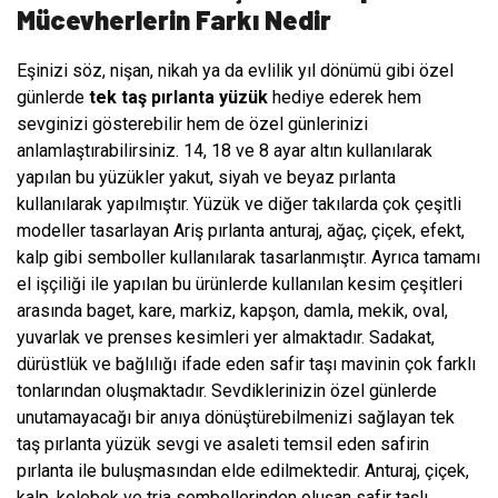
Mücevherlerin Farkı Nedir
Eşinizi söz, nişan, nikah ya da evlilik yıl dönümü gibi özel
günlerde
tek taş pırlanta yüzük
hediye ederek hem
sevginizi gösterebilir hem de özel günlerinizi
anlamlaştırabilirsiniz. 14, 18 ve 8 ayar altın kullanılarak
yapılan bu yüzükler yakut, siyah ve beyaz pırlanta
kullanılarak yapılmıştır. Yüzük ve diğer takılarda çok çeşitli
modeller tasarlayan Ariş pırlanta anturaj, ağaç, çiçek, efekt,
kalp gibi semboller kullanılarak tasarlanmıştır. Ayrıca tamamı
el işçiliği ile yapılan bu ürünlerde kullanılan kesim çeşitleri
arasında baget, kare, markiz, kapşon, damla, mekik, oval,
yuvarlak ve prenses kesimleri yer almaktadır. Sadakat,
dürüstlük ve bağlılığı ifade eden safir taşı mavinin çok farklı
tonlarından oluşmaktadır. Sevdiklerinizin özel günlerde
unutamayacağı bir anıya dönüştürebilmenizi sağlayan tek
taş pırlanta yüzük sevgi ve asaleti temsil eden safirin
pırlanta ile buluşmasından elde edilmektedir. Anturaj, çiçek,
kalp, kelebek ve tria sembollerinden oluşan safir taşlı