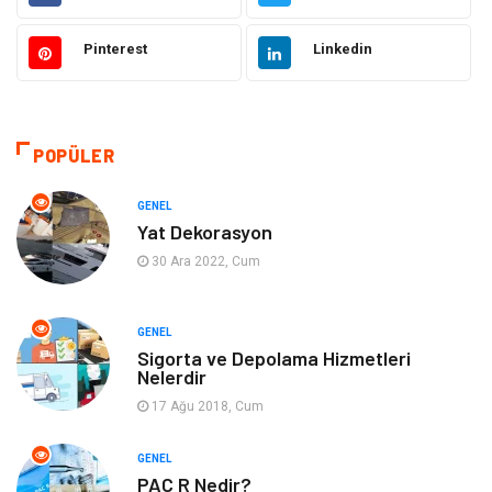
Güzellik ve Bakım
Eğitim
Pinterest
Linkedin
Giyim
Sağlıklı Yaşam
Makine
Otomotiv
POPÜLER
Eğitim ve Kariyer
Yeme İçme
GENEL
Yat Dekorasyon
Gıda
Organizasyon
30 Ara 2022, Cum
Spor
Moda
GENEL
Sigorta ve Depolama Hizmetleri
Tatil
Hobi
Nelerdir
17 Ağu 2018, Cum
Emlak
Gayrimenkul
GENEL
Genel Kültür
Bilgisayar & Yazılım
PAC R Nedir?