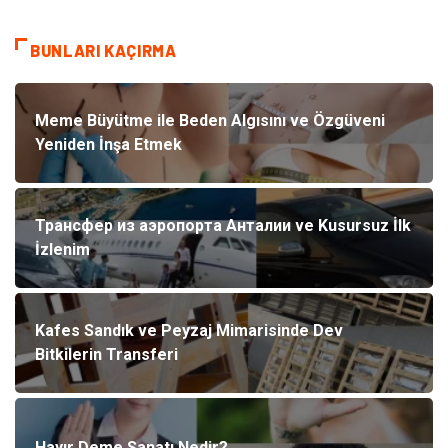
BUNLARI KAÇIRMA
Meme Büyütme ile Beden Algısını ve Özgüveni
Yeniden İnşa Etmek
Трансфер из аэропорта Анталии ve Kusursuz İlk
İzlenim
Kafes Sandık ve Peyzaj Mimarisinde Dev
Bitkilerin Transferi
Hayır Deme Sanatı Nedir?