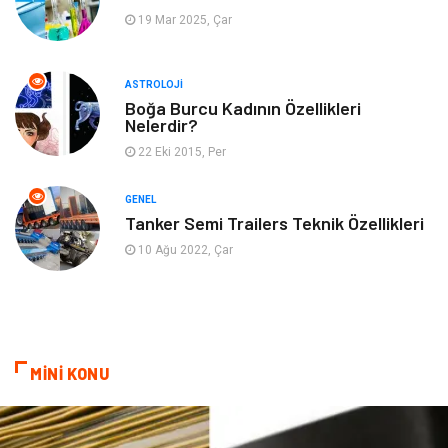
19 Mar 2025, Çar
Müzik
Turizm
ASTROLOJI
Mobilya
Ev İşleri
Boğa Burcu Kadının Özellikleri
Nelerdir?
Finans
Tekstil
22 Eki 2015, Per
Aksesuar
Anne Çocuk
GENEL
Tanker Semi Trailers Teknik Özellikleri
Astroloji
Grafik Tasarım
10 Ağu 2022, Çar
Sigorta
Bebek Giyim
İnternet
Gençlik
MİNİ KONU
Tarım & Hayvancılık