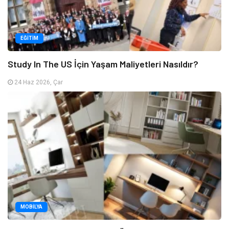
EĞITIM
Study In The US İçin Yaşam Maliyetleri Nasıldır?
24 Haz 2026, Çar
MOBILYA