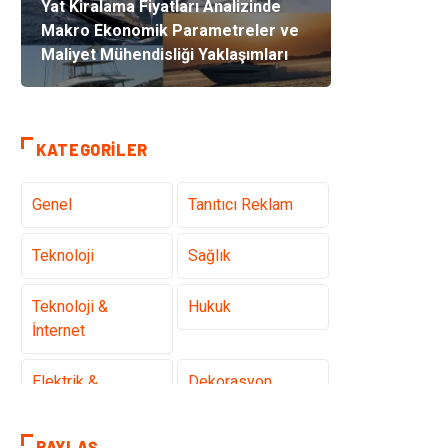
Yat Kiralama Fiyatları Analizinde
Makro Ekonomik Parametreler ve
Maliyet Mühendisliği Yaklaşımları
KATEGORILER
Genel
Tanıtıcı Reklam
Teknoloji
Sağlık
Teknoloji &
Hukuk
İnternet
Elektrik &
Dekorasyon
Elektronik
PAYLAŞ