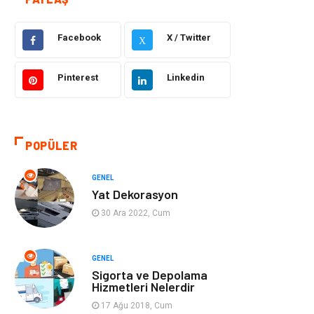
Güzellik ve Bakım
Eğitim
Facebook
X / Twitter
Giyim
Sağlıklı Yaşam
X
Makine
Otomotiv
Pinterest
Linkedin
Eğitim ve Kariyer
Yeme İçme
POPÜLER
Gıda
Organizasyon
GENEL
Spor
Moda
Yat Dekorasyon
30 Ara 2022, Cum
Tatil
Hobi
Emlak
Gayrimenkul
GENEL
Sigorta ve Depolama
Hizmetleri Nelerdir
Genel Kültür
Bilgisayar &
17 Ağu 2018, Cum
Yazılım