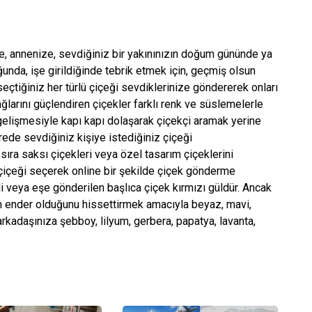
de, annenize, sevdiğiniz bir yakınınızın doğum gününde ya
unda, işe girildiğinde tebrik etmek için, geçmiş olsun
tiğiniz her türlü çiçeği sevdiklerinize göndererek onları
ağlarını güçlendiren çiçekler farklı renk ve süslemelerle
elişmesiyle kapı kapı dolaşarak çiçekçi aramak yerine
rede sevdiğiniz kişiye istediğiniz çiçeği
 sıra saksı çiçekleri veya özel tasarım çiçeklerini
 çiçeği seçerek online bir şekilde çiçek gönderme
li veya eşe gönderilen başlıca çiçek kırmızı güldür. Ancak
un ender olduğunu hissettirmek amacıyla beyaz, mavi,
arkadaşınıza şebboy, lilyum, gerbera, papatya, lavanta,