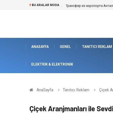
BU ARALAR MODA
Kafes Sandık ve Peyzaj Mimarisin
ANASAYFA
GENEL
TANITICI REKLAM
ELEKTRIK & ELEKTRONIK
AnaSayfa
Tanıtıcı Reklam
Çiçek Ar
Çiçek Aranjmanları ile Sevdi