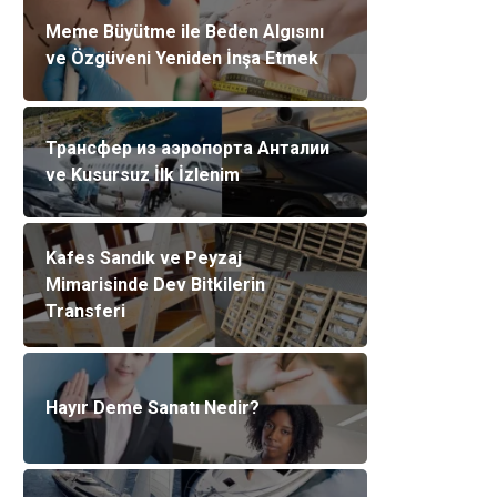
Meme Büyütme ile Beden Algısını
ve Özgüveni Yeniden İnşa Etmek
Трансфер из аэропорта Анталии
ve Kusursuz İlk İzlenim
Kafes Sandık ve Peyzaj
Mimarisinde Dev Bitkilerin
Transferi
Hayır Deme Sanatı Nedir?