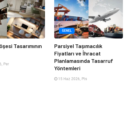
GENEL
öşesi Tasarımının
Parsiyel Taşımacılık
Fiyatları ve İhracat
Planlamasında Tasarruf
, Per
Yöntemleri
15 Haz 2026, Pts