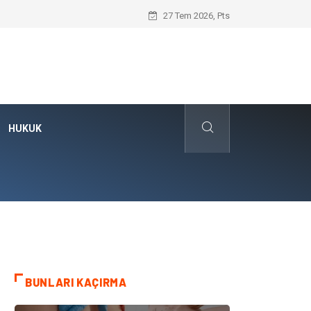
Hayır Deme Sanatı Nedir?
27 Tem 2026, Pts
HUKUK
BUNLARI KAÇIRMA