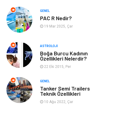
GENEL
Müzik
Turizm
PAC R Nedir?
19 Mar 2025, Çar
Mobilya
Ev İşleri
Finans
Tekstil
ASTROLOJI
Boğa Burcu Kadının
Özellikleri Nelerdir?
Aksesuar
Anne Çocuk
22 Eki 2015, Per
Astroloji
Grafik Tasarım
GENEL
Tanker Semi Trailers
Sigorta
Bebek Giyim
Teknik Özellikleri
10 Ağu 2022, Çar
İnternet
Gençlik
Tarım &
Hayvancılık