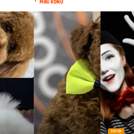
MİNİ KONU
EĞITIM