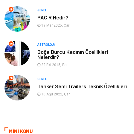
Emlak
Gayrimenkul
GENEL
Genel Kültür
Bilgisayar & Yazılım
PAC R Nedir?
19 Mar 2025, Çar
Müzik
Turizm
ASTROLOJI
Mobilya
Ev İşleri
Boğa Burcu Kadının Özellikleri
Nelerdir?
Finans
Tekstil
22 Eki 2015, Per
Aksesuar
Anne Çocuk
GENEL
Tanker Semi Trailers Teknik Özellikleri
Astroloji
Grafik Tasarım
10 Ağu 2022, Çar
Sigorta
Bebek Giyim
İnternet
Gençlik
MİNİ KONU