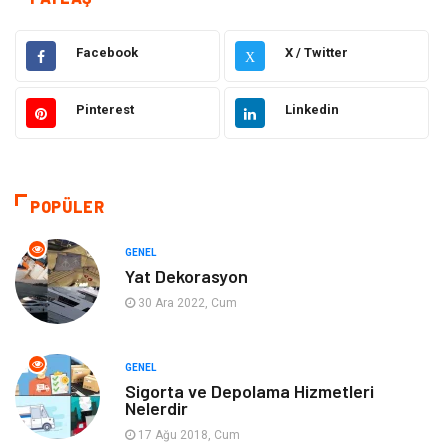
Elektrik & Elektronik
Dekorasyon
Facebook
X / Twitter
X
Güzellik ve Bakım
Eğitim
Pinterest
Linkedin
Giyim
Sağlıklı Yaşam
Makine
Otomotiv
POPÜLER
Eğitim ve Kariyer
Yeme İçme
GENEL
Yat Dekorasyon
Gıda
Organizasyon
30 Ara 2022, Cum
Spor
Moda
GENEL
Sigorta ve Depolama Hizmetleri
Tatil
Hobi
Nelerdir
17 Ağu 2018, Cum