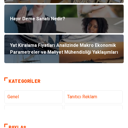
Hayır Deme Sanatı Nedir?
Yat Kiralama Fiyatları Analizinde Makro Ekonomik
Parametreler ve Maliyet Mühendisliği Yaklaşımları
KATEGORILER
Genel
Tanıtıcı Reklam
Teknoloji
Sağlık
Teknoloji & İnternet
Hukuk
PAYLAŞ