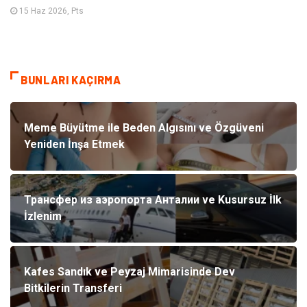
15 Haz 2026, Pts
BUNLARI KAÇIRMA
Meme Büyütme ile Beden Algısını ve Özgüveni
Yeniden İnşa Etmek
Трансфер из аэропорта Анталии ve Kusursuz İlk
İzlenim
Kafes Sandık ve Peyzaj Mimarisinde Dev
Bitkilerin Transferi