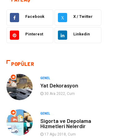
Güzellik ve Bakım
Eğitim
Facebook
X / Twitter
Giyim
Sağlıklı Yaşam
X
Makine
Otomotiv
Pinterest
Linkedin
Eğitim ve Kariyer
Yeme İçme
POPÜLER
Gıda
Organizasyon
GENEL
Spor
Moda
Yat Dekorasyon
30 Ara 2022, Cum
Tatil
Hobi
Emlak
Gayrimenkul
GENEL
Sigorta ve Depolama
Hizmetleri Nelerdir
Genel Kültür
Bilgisayar &
17 Ağu 2018, Cum
Yazılım