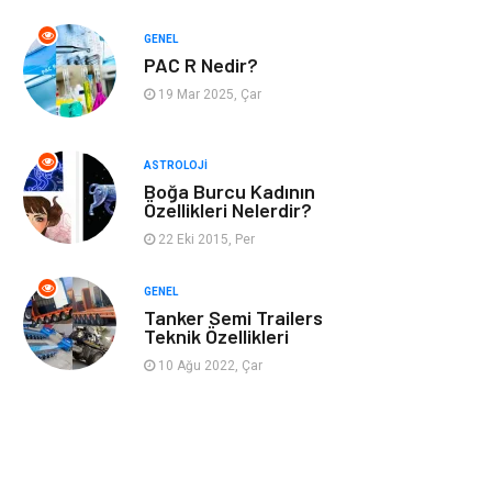
GENEL
Müzik
Turizm
PAC R Nedir?
19 Mar 2025, Çar
Mobilya
Ev İşleri
Finans
Tekstil
ASTROLOJI
Boğa Burcu Kadının
Özellikleri Nelerdir?
Aksesuar
Anne Çocuk
22 Eki 2015, Per
Astroloji
Grafik Tasarım
GENEL
Tanker Semi Trailers
Sigorta
Bebek Giyim
Teknik Özellikleri
10 Ağu 2022, Çar
İnternet
Gençlik
Tarım &
Hayvancılık