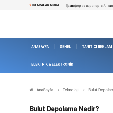
BU ARALAR MODA
Трансфер из аэропорта Анталии
ANASAYFA
GENEL
TANITICI REKLAM
ELEKTRIK & ELEKTRONIK
AnaSayfa
Teknoloji
Bulut Depolam
Bulut Depolama Nedir?