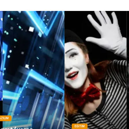
AZILIM
EĞITIM