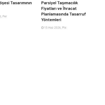
öşesi Tasarımının
Parsiyel Taşımacılık
Fiyatları ve İhracat
Planlamasında Tasarruf
, Per
Yöntemleri
15 Haz 2026, Pts