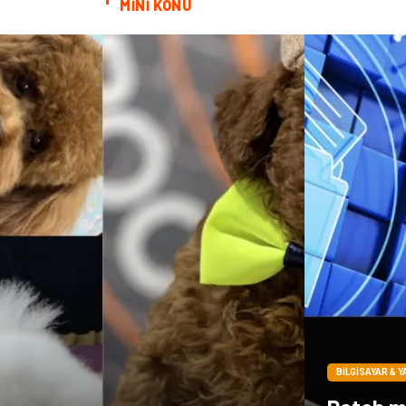
MİNİ KONU
BILGISAYAR & Y