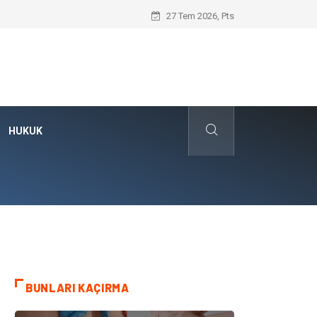
Kafes Sandık ve Peyzaj Mimarisinde Dev 
27 Tem 2026, Pts
HUKUK
BUNLARI KAÇIRMA