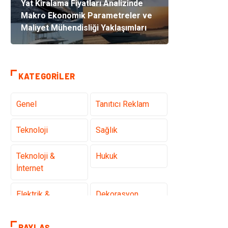
Yat Kiralama Fiyatları Analizinde
Makro Ekonomik Parametreler ve
Maliyet Mühendisliği Yaklaşımları
KATEGORILER
Genel
Tanıtıcı Reklam
Teknoloji
Sağlık
Teknoloji &
Hukuk
İnternet
Elektrik &
Dekorasyon
Elektronik
PAYLAŞ