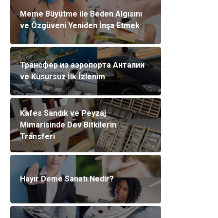
Meme Büyütme ile Beden Algısını
ve Özgüveni Yeniden İnşa Etmek
Трансфер из аэропорта Анталии
ve Kusursuz İlk İzlenim
Kafes Sandık ve Peyzaj
Mimarisinde Dev Bitkilerin
Transferi
Hayır Deme Sanatı Nedir?