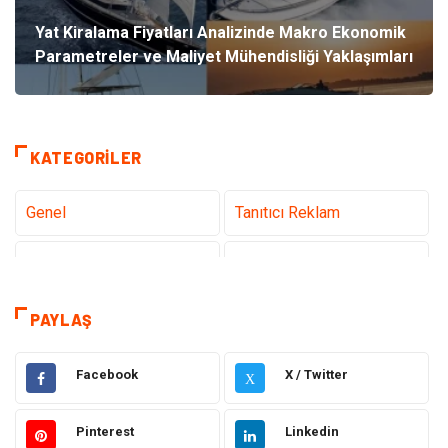
Yat Kiralama Fiyatları Analizinde Makro Ekonomik
Parametreler ve Maliyet Mühendisliği Yaklaşımları
KATEGORILER
Genel
Tanıtıcı Reklam
Teknoloji
Sağlık
Teknoloji & İnternet
Hukuk
PAYLAŞ
Elektrik & Elektronik
Dekorasyon
Facebook
X / Twitter
X
Güzellik ve Bakım
Eğitim
Pinterest
Linkedin