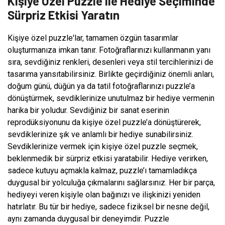
Kişiye Özel Puzzle ile Hediye Seçiminde
Sürpriz Etkisi Yaratın
Kişiye özel puzzle'lar, tamamen özgün tasarımlar
oluşturmanıza imkan tanır. Fotoğraflarınızı kullanmanın yanı
sıra, sevdiğiniz renkleri, desenleri veya stil tercihlerinizi de
tasarıma yansıtabilirsiniz. Birlikte geçirdiğiniz önemli anları,
doğum günü, düğün ya da tatil fotoğraflarınızı puzzle’a
dönüştürmek, sevdiklerinize unutulmaz bir hediye vermenin
harika bir yoludur. Sevdiğiniz bir sanat eserinin
reprodüksiyonunu da kişiye özel puzzle’a dönüştürerek,
sevdiklerinize şık ve anlamlı bir hediye sunabilirsiniz.
Sevdiklerinize vermek için kişiye özel puzzle seçmek,
beklenmedik bir sürpriz etkisi yaratabilir. Hediye verirken,
sadece kutuyu açmakla kalmaz, puzzle’ı tamamladıkça
duygusal bir yolculuğa çıkmalarını sağlarsınız. Her bir parça,
hediyeyi veren kişiyle olan bağınızı ve ilişkinizi yeniden
hatırlatır. Bu tür bir hediye, sadece fiziksel bir nesne değil,
aynı zamanda duygusal bir deneyimdir. Puzzle