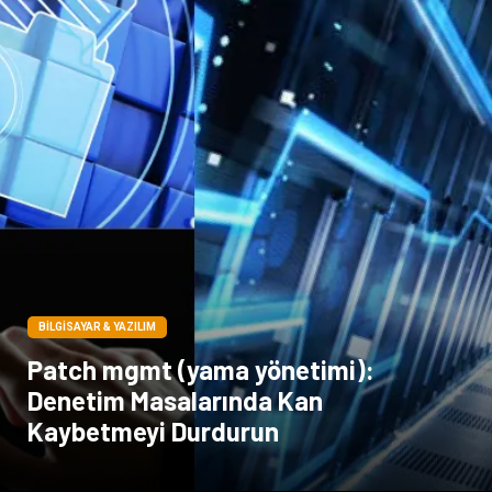
BILGISAYAR & YAZILIM
Patch mgmt (yama yönetimi):
Denetim Masalarında Kan
Kaybetmeyi Durdurun