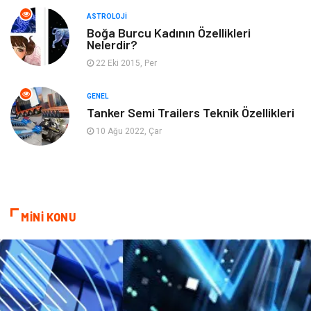
ASTROLOJI
Mobilya
Ev İşleri
Boğa Burcu Kadının Özellikleri
Nelerdir?
Finans
Tekstil
22 Eki 2015, Per
Aksesuar
Anne Çocuk
GENEL
Tanker Semi Trailers Teknik Özellikleri
Astroloji
Grafik Tasarım
10 Ağu 2022, Çar
Sigorta
Bebek Giyim
İnternet
Gençlik
MİNİ KONU
Tarım & Hayvancılık