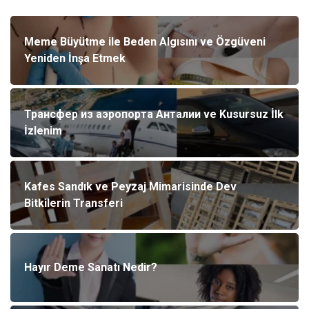
Meme Büyütme ile Beden Algısını ve Özgüveni
Yeniden İnşa Etmek
Трансфер из аэропорта Анталии ve Kusursuz İlk
İzlenim
Kafes Sandık ve Peyzaj Mimarisinde Dev
Bitkilerin Transferi
Hayır Deme Sanatı Nedir?