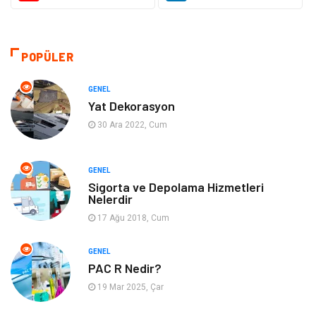
Giyim
Sağlıklı Yaşam
Makine
Otomotiv
POPÜLER
Eğitim ve Kariyer
Yeme İçme
GENEL
Yat Dekorasyon
Gıda
Organizasyon
30 Ara 2022, Cum
Spor
Moda
GENEL
Sigorta ve Depolama Hizmetleri
Tatil
Hobi
Nelerdir
17 Ağu 2018, Cum
Emlak
Gayrimenkul
GENEL
Genel Kültür
Bilgisayar & Yazılım
PAC R Nedir?
19 Mar 2025, Çar
Müzik
Turizm